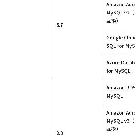
Amazon Aur
MySQL v2（
互換）
5.7
Google Clou
SQL for My
Azure Data
for MySQL
Amazon RDS
MySQL
Amazon Aur
MySQL v3（
互換）
8.0