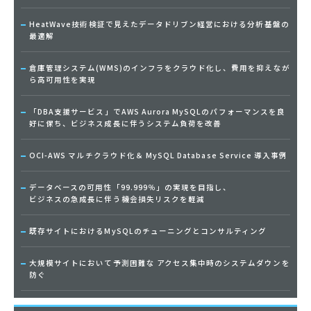
HeatWave技術検証で見えたデータドリブン経営における分析基盤の
最適解
倉庫管理システム(WMS)のインフラをクラウド化し、費用を抑えなが
ら高可用性を実現
「DBA支援サービス」でAWS Aurora MySQLのパフォーマンスを良
好に保ち、ビジネス成長に伴うシステム負荷を改善
OCI-AWS マルチクラウド化＆ MySQL Database Service 導入事例
データベースの可用性「99.999％」の実現を目指し、
ビジネスの急成長に伴う機会損失リスクを軽減
既存サイトにおけるMySQLのチューニングとコンサルティング
大規模サイトにおいて予測困難な アクセス集中時のシステムダウンを
防ぐ