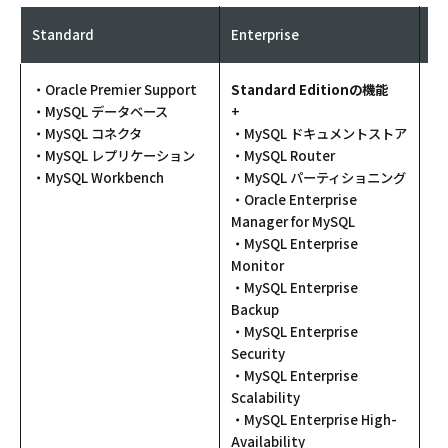
Standard
Enterprise
My
・Oracle Premier Support
Standard Editionの機能
En
・MySQL データベース
+
+
・MySQL コネクタ
・MySQL ドキュメントストア
・M
・MySQL レプリケーション
・MySQL Router
・
・MySQL Workbench
・MySQL パーティショニング
リ
・Oracle Enterprise
Manager for MySQL
・MySQL Enterprise
Monitor
・MySQL Enterprise
Backup
・MySQL Enterprise
Security
・MySQL Enterprise
Scalability
・MySQL Enterprise High-
Availability