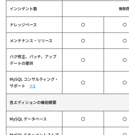
インシデント数
無制限
ナレッジベース
〇
〇
メンテナンス・リリース
〇
〇
バグ修正、パッチ、アップ
〇
〇
デートの提供
MySQL コンサルティング・
〇
〇
サポート
※1
各エディションの機能概要
MySQL データベース
〇
〇
MySQL ドキュメントストア
〇