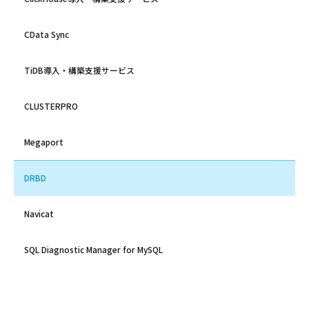
CData Sync
TiDB導入・構築支援サービス
CLUSTERPRO
Megaport
DRBD
Navicat
SQL Diagnostic Manager for MySQL