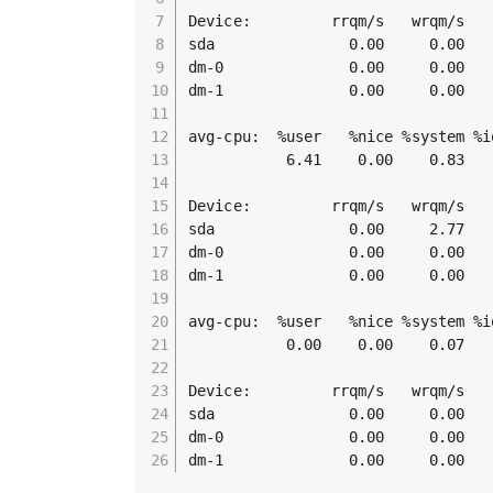
Device:         rrqm/s   wrqm/s   
sda               0.00     0.00   
dm-0              0.00     0.00   
dm-1              0.00     0.00   
avg-cpu:  %user   %nice %system %i
           6.41    0.00    0.83   
Device:         rrqm/s   wrqm/s   
sda               0.00     2.77   
dm-0              0.00     0.00   
dm-1              0.00     0.00   
avg-cpu:  %user   %nice %system %i
           0.00    0.00    0.07   
Device:         rrqm/s   wrqm/s   
sda               0.00     0.00   
dm-0              0.00     0.00   