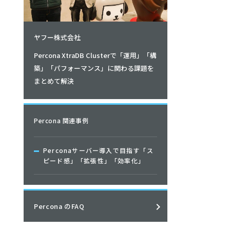
ヤフー株式会社
Percona XtraDB Clusterで「運用」「構
築」「パフォーマンス」に関わる課題を
まとめて解決
Percona 関連事例
CPU)

Perconaサーバー導入で目指す「ス
ピード感」「拡張性」「効率化」
t r_await w_await  svctm  %util

3    0.00   19.33  19.33   0.19

0    0.00   29.00  29.00   0.19

0    0.00    0.00   0.00   0.00

Percona のFAQ