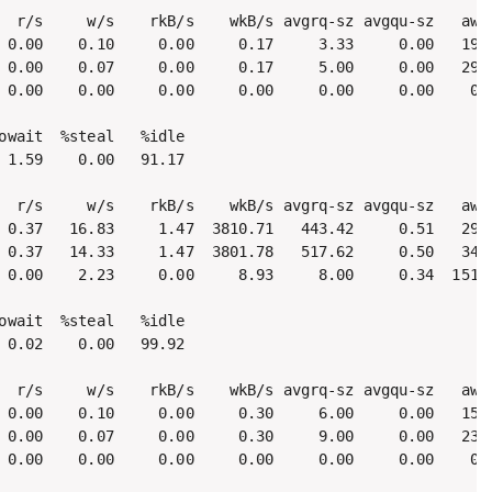
  r/s     w/s    rkB/s    wkB/s avgrq-sz avgqu-sz   awai
 0.00    0.10     0.00     0.17     3.33     0.00   19.3
 0.00    0.07     0.00     0.17     5.00     0.00   29.0
 0.00    0.00     0.00     0.00     0.00     0.00    0.0
owait  %steal   %idle

 1.59    0.00   91.17

  r/s     w/s    rkB/s    wkB/s avgrq-sz avgqu-sz   awai
 0.37   16.83     1.47  3810.71   443.42     0.51   29.6
 0.37   14.33     1.47  3801.78   517.62     0.50   34.3
 0.00    2.23     0.00     8.93     8.00     0.34  151.7
owait  %steal   %idle

 0.02    0.00   99.92

  r/s     w/s    rkB/s    wkB/s avgrq-sz avgqu-sz   awai
 0.00    0.10     0.00     0.30     6.00     0.00   15.6
 0.00    0.07     0.00     0.30     9.00     0.00   23.5