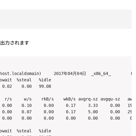
準出力されます
lhost.localdomain)     2017年04月04日  _x86_64_        (2 
owait  %steal   %idle

 0.02    0.00   99.08

  r/s     w/s    rkB/s    wkB/s avgrq-sz avgqu-sz   awai
 0.00    0.10     0.00     0.17     3.33     0.00   19.3
 0.00    0.07     0.00     0.17     5.00     0.00   29.0
 0.00    0.00     0.00     0.00     0.00     0.00    0.0
owait  %steal   %idle
