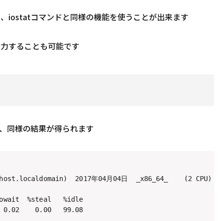
も、iostatコマンドと同様の機能を使うことが出来ます
出力することも可能です
すると、同様の結果が得られます
lhost.localdomain)  2017年04月04日  _x86_64_    (2 CPU)

owait  %steal   %idle

 0.02    0.00   99.08
