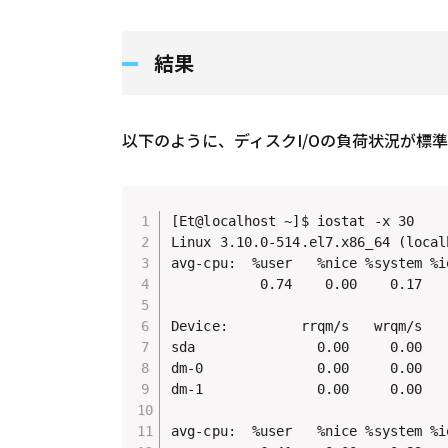
結果
以下のように、ディスクI/Oの負荷状況が標
[Et@localhost ~]$ iostat -x 30

Linux 3.10.0-514.el7.x86_64 (loca
avg-cpu:  %user   %nice %system %i
           0.74    0.00    0.17   
Device:         rrqm/s   wrqm/s   
sda               0.00     0.00   
dm-0              0.00     0.00   
dm-1              0.00     0.00   
avg-cpu:  %user   %nice %system %i