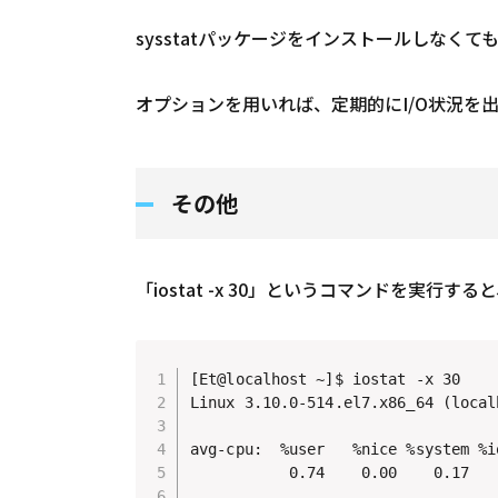
sysstatパッケージをインストールしなくて
オプションを用いれば、定期的にI/O状況を
その他
「iostat -x 30」というコマンドを実行
[Et@localhost ~]$ iostat -x 30

Linux 3.10.0-514.el7.x86_64 (loca
avg-cpu:  %user   %nice %system %i
           0.74    0.00    0.17   