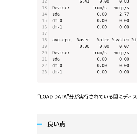
           6.41    0.00    0.83   
Device:         rrqm/s   wrqm/s   
sda               0.00     2.77   
dm-0              0.00     0.00   
dm-1              0.00     0.00   
avg-cpu:  %user   %nice %system %i
           0.00    0.00    0.07   
Device:         rrqm/s   wrqm/s   
sda               0.00     0.00   
dm-0              0.00     0.00   
”LOAD DATA”分が実行されている間にデ
良い点