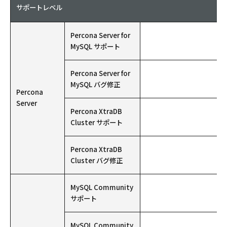
サポートレベル
Percona Server for
MySQL サポート
Percona Server for
MySQL バグ修正
Percona
Server
Percona XtraDB
Cluster サポート
Percona XtraDB
Cluster バグ修正
MySQL Community
サポート
MySQL Community