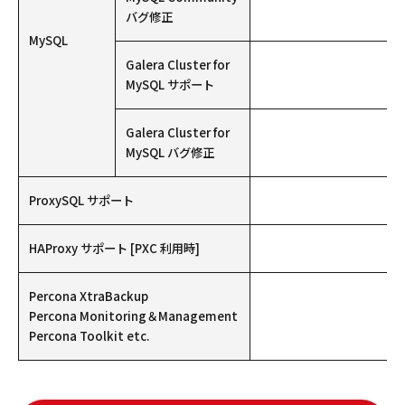
バグ修正
MySQL
Galera Cluster for
MySQL サポート
Galera Cluster for
MySQL バグ修正
ProxySQL サポート
HAProxy サポート [PXC 利用時]
Percona XtraBackup
Percona Monitoring＆Management
Percona Toolkit etc.