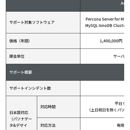
Adva
Percona Server for MyS
サポート対象ソフトウェア
MySQL InnoDB Cluster /
価格（年間）
1,400,000円（税
課金単位
サーバイ
サポート概要
サポートインシデント数
無
平日 9:0
対応時間
（土日祝日を除くパソナ
日本語対応
（パソナデー
タ&デザイ
対応方法
専用We