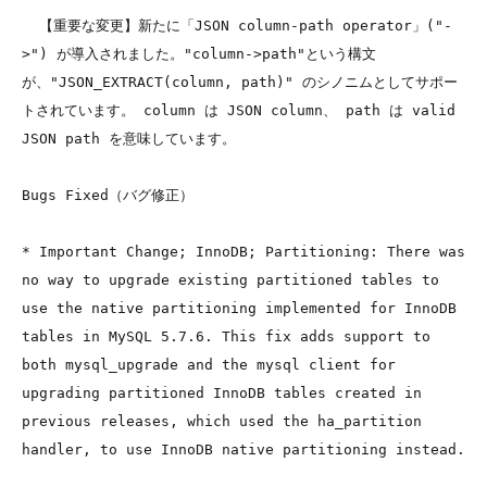
  【重要な変更】新たに「JSON column-path operator」("-
>") が導入されました。"column->path"という構文
が、"JSON_EXTRACT(column, path)" のシノニムとしてサポー
トされています。 column は JSON column、 path は valid 
JSON path を意味しています。

Bugs Fixed（バグ修正）

* Important Change; InnoDB; Partitioning: There was 
no way to upgrade existing partitioned tables to 
use the native partitioning implemented for InnoDB 
tables in MySQL 5.7.6. This fix adds support to 
both mysql_upgrade and the mysql client for 
upgrading partitioned InnoDB tables created in 
previous releases, which used the ha_partition 
handler, to use InnoDB native partitioning instead.
