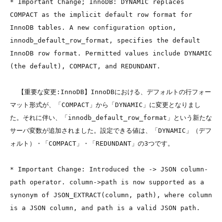
* Important Change; InnoDB: DYNAMIC replaces 
COMPACT as the implicit default row format for 
InnoDB tables. A new configuration option, 
innodb_default_row_format, specifies the default 
InnoDB row format. Permitted values include DYNAMIC 
(the default), COMPACT, and REDUNDANT.

  【重要な変更:InnoDB】InnoDBにおける、デフォルトの行フォー
マット形式が、「COMPACT」から「DYNAMIC」に変更となりまし
た。それに伴い、「innodb_default_row_format」という新たな
サーバ変数が追加されました。設定できる値は、「DYNAMIC」（デフ
ォルト）・「COMPACT」・「REDUNDANT」の3つです。

* Important Change: Introduced the -> JSON column-
path operator. column->path is now supported as a 
synonym of JSON_EXTRACT(column, path), where column 
is a JSON column, and path is a valid JSON path.
