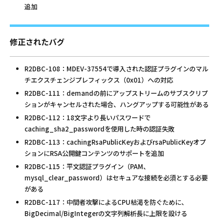
追加
修正されたバグ
R2DBC-108：MDEV-37554で導入された認証プラグインのマル
チエクスチェンジプレフィックス（0x01）への対応
R2DBC-111：demandの前にアップストリームのサブスクリプ
ションがキャンセルされた場合、ハングアップする可能性がある
R2DBC-112：18文字より長いパスワードで
caching_sha2_passwordを使用した時の認証失敗
R2DBC-113：cachingRsaPublicKeyおよびrsaPublicKeyオプ
ションにRSA公開鍵コンテンツのサポートを追加
R2DBC-115：平文認証プラグイン（PAM、
mysql_clear_password）はセキュアな接続を必須とする必要
がある
R2DBC-117：中間者攻撃によるCPU枯渇を防ぐために、
BigDecimal/BigIntegerの文字列解析長に上限を設ける