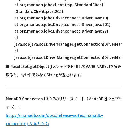
at org.mariadb.jdbc.client.impl.StandardClient.
(StandardClient.java:205)
at org.mariadb.jdbc.Driver.connect(Driver.java:70)
at org.mariadb.jdbc.Driver.connect(Driver.java:101)
at org.mariadb.jdbc.Driver.connect(Driver.java:27)
at
java.sql/java.sql.DriverManager.getConnection(DriverManage
at
java.sql/java.sql.DriverManager.getConnection(DriverManage
● ResultSet.getObject()メソッドを使用してVARBINARY列を読み
取ると、byte[]ではなくStringが返されます。
MariaDB Connector/J 3.0.7のリリースノート（MariaDB社ウェブサ
イト）：
https://mariadb.com/docs/release-notes/mariadb-
connector-j-3-0/3-0-7/