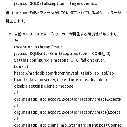
java.sql.SQLDataException: integer overflow
● timezone接続パラメータがUTCに設定されている場合、エラーが
発生します。
以前のリリースでは、次のエラーが発生する可能性がありまし
た。
Exception in thread "main"
java.sql.SQLSyntaxErrorException: (conn=CONN_ID)
Setting configured timezone 'UTC' fail on server.
Look at
https://mariadb.com/kb/en/mysql_tzinfo_to_sql/ to
load tz data on server, or set timezone=disable to
disable setting client timezone.
at
org.mariadb.jdbc.export.ExceptionFactory.createException(
at
org.mariadb.jdbc.export.ExceptionFactory.create(Exception
at
org.mariadb.jdbc.client.impl.StandardClient.postConnectio