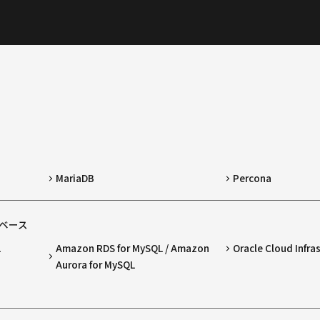
MariaDB
Percona
ベース
L
Amazon RDS for MySQL / Amazon
Oracle Cloud Infra
Aurora for MySQL