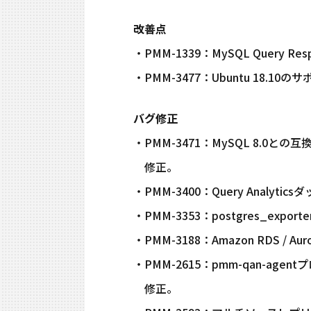
改善点
・PMM-1339：MySQL Query
・PMM-3477：Ubuntu 18.10
バグ修正
・PMM-3471：MySQL 8.0と
修正。
・PMM-3400：Query Analyt
・PMM-3353：postgres_expor
・PMM-3188：Amazon RDS /
・PMM-2615：pmm-qan-
修正。