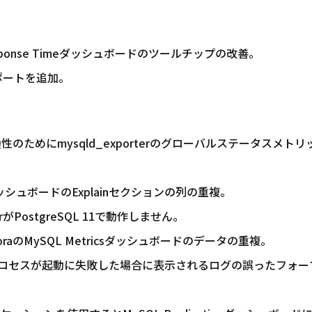
 Response Timeダッシュボードのツールチップの改善。
のサポートを追加。
の互換性のためにmysqld_exporterのグローバルステータスメト
icsダッシュボードのExplainセクションの列の重複。
terがPostgreSQL 11で動作しません。
 AuroraのMySQL Metricsダッシュボードのデータの重複。
agentプロセスが起動に失敗した場合に表示されるログの誤ったフォ