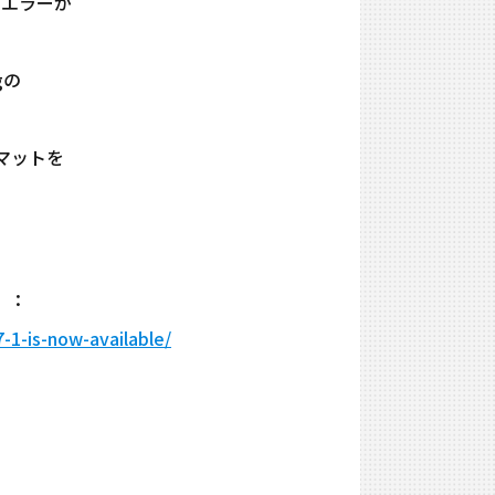
にエラーが
gの
ォーマットを
ト）：
1-is-now-available/