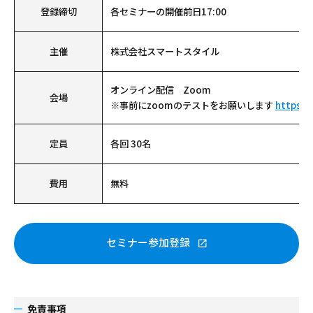
登録締切
各セミナーの開催前日17:00
主催
株式会社スマートスタイル
オンライン配信 Zoom
会場
※事前にzoomのテストをお願いします
https:/
定員
各回 30名
費用
無料
セミナー参加登録
免責事項