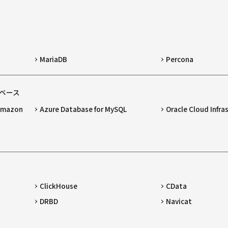
MariaDB
Percona
ベース
 Amazon
Azure Database for MySQL
Oracle Cloud Infra
ClickHouse
CData
DRBD
Navicat