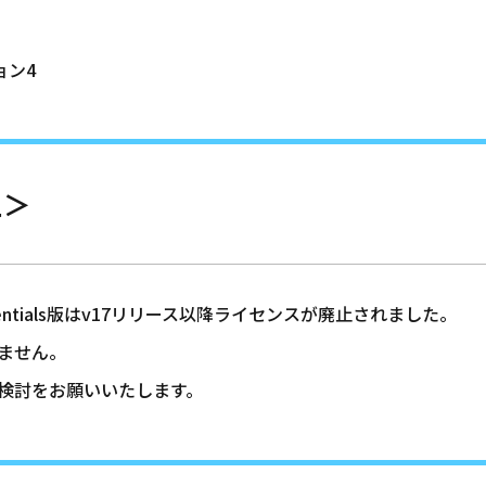
ジョン4
止＞
sentials版はv17リリース以降ライセンスが廃止されました。
けません。
のご検討をお願いいたします。