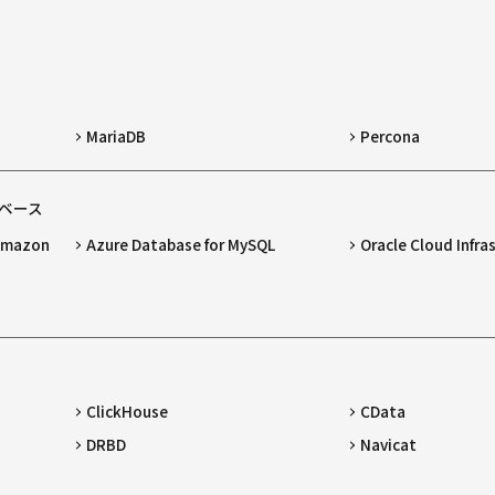
MariaDB
Percona
ベース
 Amazon
Azure Database for MySQL
Oracle Cloud Infra
ClickHouse
CData
DRBD
Navicat