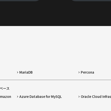
MariaDB
Percona
ベース
 Amazon
Azure Database for MySQL
Oracle Cloud Infra