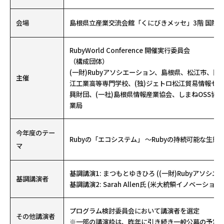
会場
島根県立産業交流会館「くにびきメッセ」3階 国際
RubyWorld Conference 開催実行委員会
（構成団体）
(一財)Rubyアソシエーション、島根県、松江市、国
主催
江工業高等専門学校、(独)ジェトロ松江貿易情報セン
興財団、(一社)島根県情報産業協会、しまねOSS協
業局
今年度のテー
Rubyの「エコシステム」 ～Rubyの持続可能な生態
マ
基調講演1: まつもとゆきひろ ((一財)Rubyアソシエ
基調講演者
基調講演2: Sarah Allen氏 (米大統領イノベーショ
プログラム検討委員会において講演者を選定
その他講演者
※一部の講演枠は、昨年に引き続き一般公募の予定