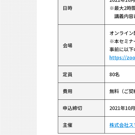
日時
※最大2時
講義内容に
オンライン
※本セミナ
会場
事前に以下
https://zo
定員
80名
費用
無料（ご契
申込締切
2021年10
主催
株式会社ス