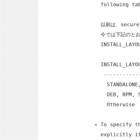
             following table.

             以前は、secure_file_privシステム変数はデフォルトで空でしたが、

             今では下記のとおり、特定のプラットフォーム固有であり、

             INSTALL_LAYOUT CMakeオプションの値に依存しています。

             INSTALL_LAYOUT Value    Default secure_file_priv Value

              ---------------------  ------------------------------------------------

               STANDALONE, WIN        NULL

               DEB, RPM, SLES, SVR4   /var/lib/mysql-files

               Otherwise              mysql-files under the CMAKE_INSTALL_PREFIX value

           + To specify the default secure_file_priv value

             explicitly if you are building from source, use the
