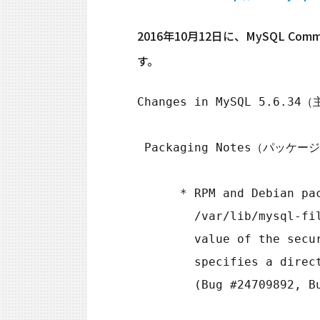
2016年10月12日に、MySQL Comm
す。
Changes in MySQL 5.6.34
 Packaging Notes（パッケージ関連）

      * RPM and Debian packages now create the

        /var/lib/mysql-files directory, which is now the default

        value of the secure_file_priv system variable that

        specifies a directory for import and export operations.

        (Bug #24709892, Bug #24761774)
