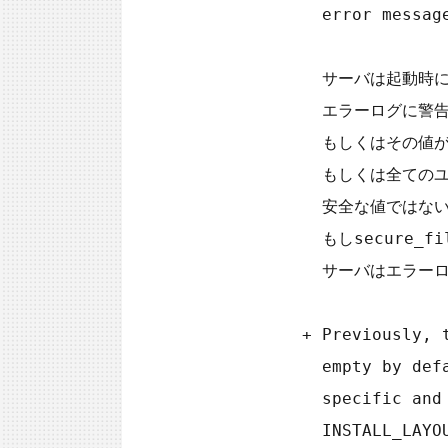
             error message to the error log and exits.

             サーバは起動時にsecure_file_priv値をチェックし、値が安全なものでない場合、

             エラーログに警告を出力します。NULLでない値は、それが空である場合、

             もしくはその値がデータディレクトリかそのサブディレクトリである場合、

             もしくは全てのユーザからアクセスできるディレクトリである場合に、

             安全な値ではないとみなされます。

             もしsecure_file_privが存在しないパスにセットされた場合、

             サーバはエラーログにエラーメッセージを出力し、落ちてしまいます。

           + Previously, the secure_file_priv system variable was

             empty by default. Now the default value is platform

             specific and depends on the value of the

             INSTALL_LAYOUT CMake option, as shown in the
