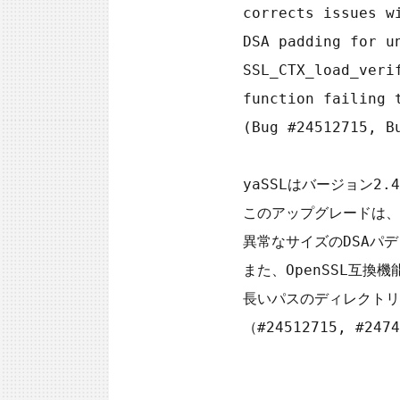
        corrects issues with: Potential AES side channel leaks;

        DSA padding for unusual sizes; the

        SSL_CTX_load_verify_locations() OpenSSL compatibility

        function failing to handle long path directory names.

        (Bug #24512715, Bug #24740291)

        yaSSLはバージョン2.4.2にアップグレードされました。

        このアップグレードは、Potential AESサイドチャンネルの漏えいや

        異常なサイズのDSAパディングという問題を修正します。

        また、OpenSSL互換機能であるthe SSL_CTX_load_verify_locations()が、

        長いパスのディレクトリ名を操作するのに失敗していた問題を修正しました。

        （#24512715, #24740291）
