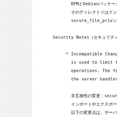
        RPMとDebianパッケージは/var/lib/mysql-filesディレクトリに作成されるようになりました。

        そのディレクトリはインポートやエクスポート操作のためにディレクトリを指定する

        secure_file_privシステム変数のデフォルト値です。（#24709892, #24761774）

 Security Notes（セキュリティ関連）

      * Incompatible Change: The secure_file_priv system variable

        is used to limit the effect of data import and export

        operations. The following changes have been made to how

        the server handles this variable:

        非互換性の変更：secure_file_privシステム変数は

        インポートやエクスポートデータの効果を制限するために使用されています。

        以下の変更点は、サーバがどのようにこの変数を処理しているかを示しています。
