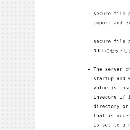
           + secure_file_priv can be set to NULL to disable all

             import and export operations.

             secure_file_privは全てのインポートやエクスポートの操作を無効にするために、

             NULLにセットします。

           + The server checks the value of secure_file_priv at

             startup and writes a warning to the error log if the

             value is insecure. A non-NULL value is considered

             insecure if it is empty, or the value is the data

             directory or a subdirectory of it, or a directory

             that is accessible by all users. If secure_file_priv

             is set to a nonexistent path, the server writes an
