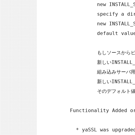
             new INSTALL_SECURE_FILE_PRIVDIR CMake option. To

             specify a directory for the embedded server, set the

             new INSTALL_SECURE_FILE_PRIV_EMBEDDEDDIR option. Its

             default value is NULL. (Bug #24679907, Bug #24695274, Bug #24707666)

             もしソースからビルドする場合にsecure_file_priv値をデフォルトで指定するためには、

             新しいINSTALL_SECURE_FILE_PRIVDIR CMakeオプションを使用してください。

             組み込みサーバ用のディレクトリを指定するためには、

             新しいINSTALL_SECURE_FILE_PRIV_EMBEDDEDDIRオプションを使用してください。

             そのデフォルト値はNULLです。（#24679907, #24695274, #24707666）

    Functionality Added or Changed (機能の追加と変更)

      * yaSSL was upgraded to version 2.4.2. This upgrade
