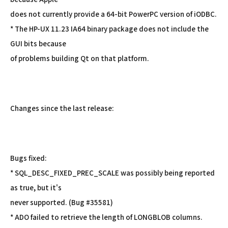
does not currently provide a 64-bit PowerPC version of iODBC.
* The HP-UX 11.23 IA64 binary package does not include the
GUI bits because
of problems building Qt on that platform.
Changes since the last release:
Bugs fixed:
* SQL_DESC_FIXED_PREC_SCALE was possibly being reported
as true, but it's
never supported. (Bug #35581)
* ADO failed to retrieve the length of LONGBLOB columns.