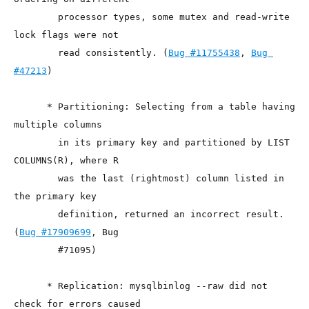
        processor types, some mutex and read-write 
lock flags were not

        read consistently. (
Bug #11755438
, 
Bug 
#47213
)

      * Partitioning: Selecting from a table having 
multiple columns

        in its primary key and partitioned by LIST 
COLUMNS(R), where R

        was the last (rightmost) column listed in 
the primary key

        definition, returned an incorrect result. 
(
Bug #17909699
, Bug

        #71095)

      * Replication: mysqlbinlog --raw did not 
check for errors caused
