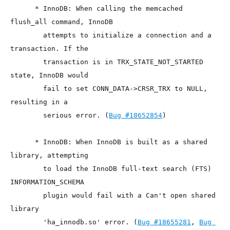
      * InnoDB: When calling the memcached 
flush_all command, InnoDB

        attempts to initialize a connection and a 
transaction. If the

        transaction is in TRX_STATE_NOT_STARTED 
state, InnoDB would

        fail to set CONN_DATA->CRSR_TRX to NULL, 
resulting in a

        serious error. (
Bug #18652854
)

      * InnoDB: When InnoDB is built as a shared 
library, attempting

        to load the InnoDB full-text search (FTS) 
INFORMATION_SCHEMA

        plugin would fail with a Can't open shared 
library

        'ha_innodb.so' error. (
Bug #18655281
, 
Bug 