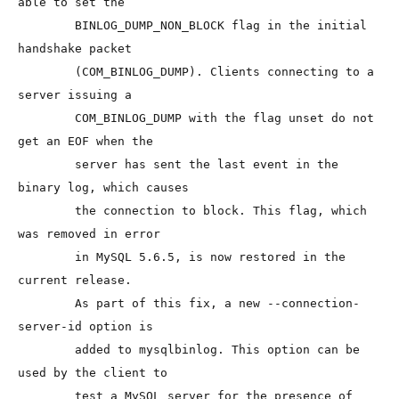
able to set the

        BINLOG_DUMP_NON_BLOCK flag in the initial 
handshake packet

        (COM_BINLOG_DUMP). Clients connecting to a 
server issuing a

        COM_BINLOG_DUMP with the flag unset do not 
get an EOF when the

        server has sent the last event in the 
binary log, which causes

        the connection to block. This flag, which 
was removed in error

        in MySQL 5.6.5, is now restored in the 
current release.

        As part of this fix, a new --connection-
server-id option is

        added to mysqlbinlog. This option can be 
used by the client to

        test a MySQL server for the presence of 