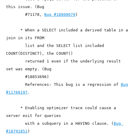
this issue. (Bug

        #71178, 
Bug #18000079
)

      * When a SELECT included a derived table in a 
join in its FROM

        list and the SELECT list included 
COUNT(DISTINCT), the COUNT()

        returned 1 even if the underlying result 
set was empty. (Bug

        #18853696)

        References: This bug is a regression of 
Bug 
#11760197
.

      * Enabling optimizer trace could cause a 
server exit for queries

        with a subquery in a HAVING clause. (
Bug 
#18791851
)
