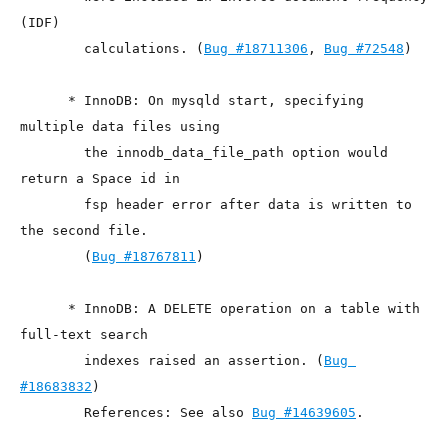
(IDF)

        calculations. (
Bug #18711306
, 
Bug #72548
)

      * InnoDB: On mysqld start, specifying 
multiple data files using

        the innodb_data_file_path option would 
return a Space id in

        fsp header error after data is written to 
the second file.

        (
Bug #18767811
)

      * InnoDB: A DELETE operation on a table with 
full-text search

        indexes raised an assertion. (
Bug 
#18683832
)

        References: See also 
Bug #14639605
.
