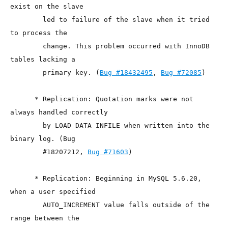
exist on the slave

        led to failure of the slave when it tried 
to process the

        change. This problem occurred with InnoDB 
tables lacking a

        primary key. (
Bug #18432495
, 
Bug #72085
)

      * Replication: Quotation marks were not 
always handled correctly

        by LOAD DATA INFILE when written into the 
binary log. (Bug

        #18207212, 
Bug #71603
)

      * Replication: Beginning in MySQL 5.6.20, 
when a user specified

        AUTO_INCREMENT value falls outside of the 
range between the
