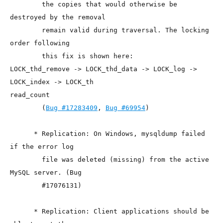
        the copies that would otherwise be 
destroyed by the removal

        remain valid during traversal. The locking 
order following

        this fix is shown here:

LOCK_thd_remove -> LOCK_thd_data -> LOCK_log -> 
LOCK_index -> LOCK_th

read_count

        (
Bug #17283409
, 
Bug #69954
)

      * Replication: On Windows, mysqldump failed 
if the error log

        file was deleted (missing) from the active 
MySQL server. (Bug

        #17076131)

      * Replication: Client applications should be 