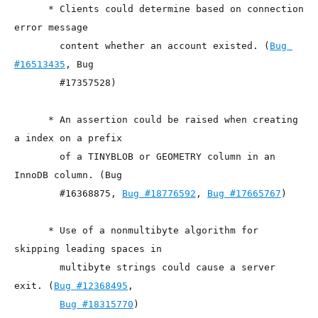
      * Clients could determine based on connection 
error message

        content whether an account existed. (
Bug 
#16513435
, Bug

        #17357528)

      * An assertion could be raised when creating 
a index on a prefix

        of a TINYBLOB or GEOMETRY column in an 
InnoDB column. (Bug

        #16368875, 
Bug #18776592
, 
Bug #17665767
)

      * Use of a nonmultibyte algorithm for 
skipping leading spaces in

        multibyte strings could cause a server 
exit. (
Bug #12368495
,

Bug #18315770
)
