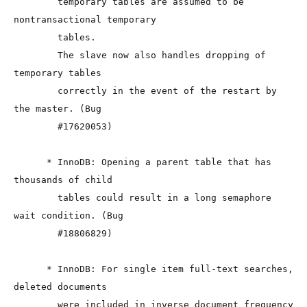
        temporary tables are assumed to be 
nontransactional temporary

        tables.

        The slave now also handles dropping of 
temporary tables

        correctly in the event of the restart by 
the master. (Bug

        #17620053)

      * InnoDB: Opening a parent table that has 
thousands of child

        tables could result in a long semaphore 
wait condition. (Bug

        #18806829)

      * InnoDB: For single item full-text searches, 
deleted documents

        were included in inverse document frequency 