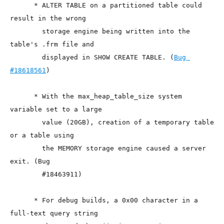
      * ALTER TABLE on a partitioned table could 
result in the wrong

        storage engine being written into the 
table's .frm file and

        displayed in SHOW CREATE TABLE. (
Bug 
#18618561
)

      * With the max_heap_table_size system 
variable set to a large

        value (20GB), creation of a temporary table 
or a table using

        the MEMORY storage engine caused a server 
exit. (Bug

        #18463911)

      * For debug builds, a 0x00 character in a 
full-text query string
