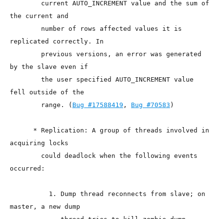
        current AUTO_INCREMENT value and the sum of 
the current and

        number of rows affected values it is 
replicated correctly. In

        previous versions, an error was generated 
by the slave even if

        the user specified AUTO_INCREMENT value 
fell outside of the

        range. (
Bug #17588419
, 
Bug #70583
)

      * Replication: A group of threads involved in 
acquiring locks

        could deadlock when the following events 
occurred:

          1. Dump thread reconnects from slave; on 
master, a new dump
