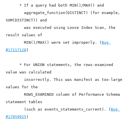
      * If a query had both MIN()/MAX() and

        aggregate_function(DISTINCT) (for example, 
SUM(DISTINCT)) and

        was executed using Loose Index Scan, the 
result values of

        MIN()/MAX() were set improperly. (
Bug 
#17217128
)

      * For UNION statements, the rows-examined 
value was calculated

        incorrectly. This was manifest as too-large 
values for the

        ROWS_EXAMINED column of Performance Schema 
statement tables

        (such as events_statements_current). (
Bug 
#17059925
)
