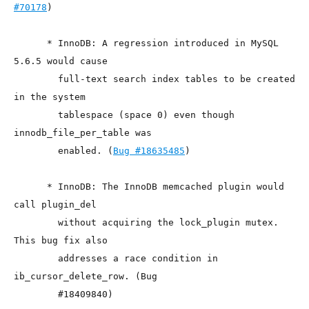
#70178
)

      * InnoDB: A regression introduced in MySQL 
5.6.5 would cause

        full-text search index tables to be created 
in the system

        tablespace (space 0) even though 
innodb_file_per_table was

        enabled. (
Bug #18635485
)

      * InnoDB: The InnoDB memcached plugin would 
call plugin_del

        without acquiring the lock_plugin mutex. 
This bug fix also

        addresses a race condition in 
ib_cursor_delete_row. (Bug

        #18409840)
