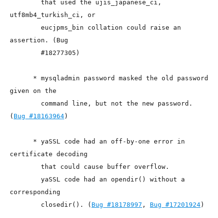
        that used the ujis_japanese_ci, 
utf8mb4_turkish_ci, or

        eucjpms_bin collation could raise an 
assertion. (Bug

        #18277305)

      * mysqladmin password masked the old password 
given on the

        command line, but not the new password. 
(
Bug #18163964
)

      * yaSSL code had an off-by-one error in 
certificate decoding

        that could cause buffer overflow.

        yaSSL code had an opendir() without a 
corresponding

        closedir(). (
Bug #18178997
, 
Bug #17201924
)
