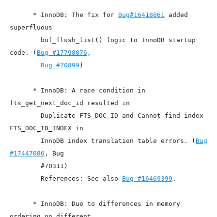
      * InnoDB: The fix for 
Bug#16418661
 added 
superfluous

        buf_flush_list() logic to InnoDB startup 
code. (
Bug #17798076
,

Bug #70899
)

      * InnoDB: A race condition in 
fts_get_next_doc_id resulted in

        Duplicate FTS_DOC_ID and Cannot find index 
FTS_DOC_ID_INDEX in

        InnoDB index translation table errors. (
Bug 
#17447086
, Bug

        #70311)

        References: See also 
Bug #16469399
.

      * InnoDB: Due to differences in memory 
ordering on different
