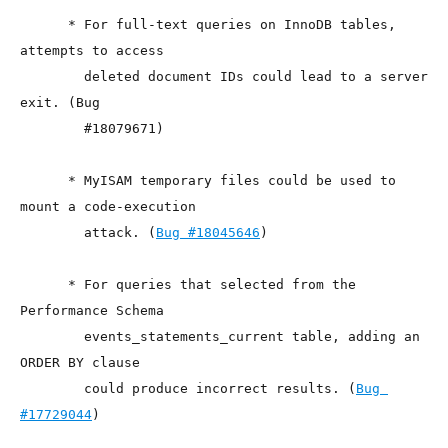
      * For full-text queries on InnoDB tables, 
attempts to access

        deleted document IDs could lead to a server 
exit. (Bug

        #18079671)

      * MyISAM temporary files could be used to 
mount a code-execution

        attack. (
Bug #18045646
)

      * For queries that selected from the 
Performance Schema

        events_statements_current table, adding an 
ORDER BY clause

        could produce incorrect results. (
Bug 
#17729044
)
