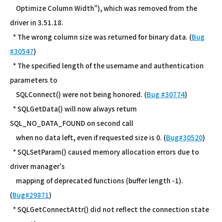
Optimize Column Width"), which was removed from the
driver in 3.51.18.
* The wrong column size was returned for binary data. (
Bug
#30547
)
* The specified length of the username and authentication
parameters to
SQLConnect() were not being honored. (
Bug #30774
)
* SQLGetData() will now always return
SQL_NO_DATA_FOUND on second call
when no data left, even if requested size is 0. (
Bug#30520
)
* SQLSetParam() caused memory allocation errors due to
driver manager's
mapping of deprecated functions (buffer length -1).
(
Bug#29871
)
* SQLGetConnectAttr() did not reflect the connection state