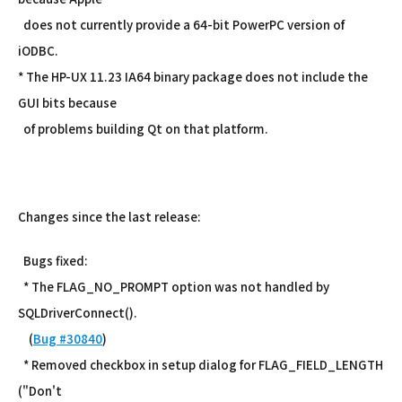
does not currently provide a 64-bit PowerPC version of
iODBC.
* The HP-UX 11.23 IA64 binary package does not include the
GUI bits because
of problems building Qt on that platform.
Changes since the last release:
Bugs fixed:
* The FLAG_NO_PROMPT option was not handled by
SQLDriverConnect().
(
Bug #30840
)
* Removed checkbox in setup dialog for FLAG_FIELD_LENGTH
("Don't