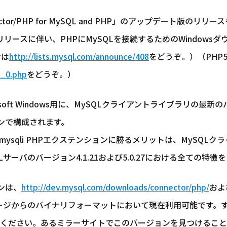
nector/PHP for MySQL and PHP」のアップデート版
2.0のリリースに伴い、PHPにMySQLを接続するためのWindow
せは
http://lists.mysql.com/announce/408
をどうぞ。）（PHP5
2_0.php
をどうぞ。）
、Microsoft Windows用に、MySQLクライアントライブラリ
ンションで構成されます。
ql/mysqli PHPエクステンションに勝るメリットは、MySQ
サーバのバージョン4.1.21および5.0.27における全ての特徴
ョンは、
http://dev.mysql.com/downloads/connector/php/
およ
ード・ページからのバイナリフォーマットにおいて現在利用可能です
ください。あるミラーサイトでこのバージョンを見つけること