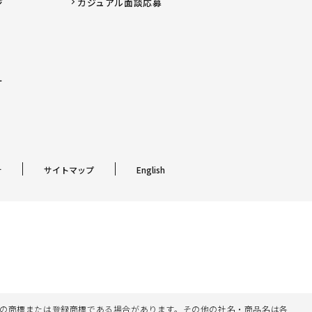
ジ
カジュアル面談応募
ー
針
サイトマップ
English
名等は各社の商標または登録商標である場合があります。その他の社名・商品名は各