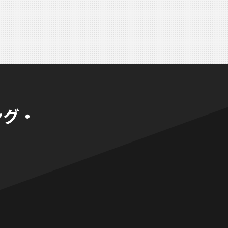
ング・
。