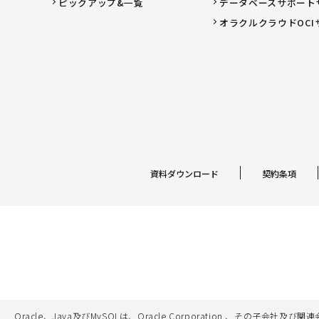
ピックアップ&一覧
データベースサポート
オラクルクラウドOCI
資料ダウンロード
契約条項
Oracle、Java及びMySQLは、Oracle Corporation 