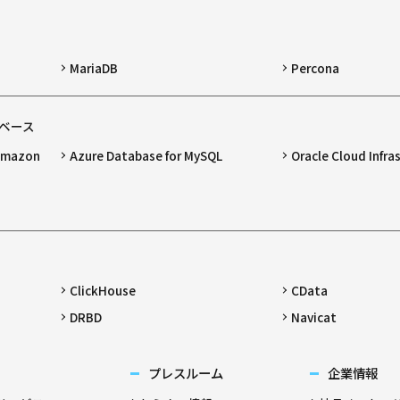
MariaDB
Percona
ベース
 Amazon
Azure Database for MySQL
Oracle Cloud Infra
ClickHouse
CData
DRBD
Navicat
プレスルーム
企業情報