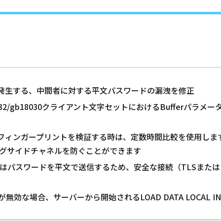
用時に発生する、中間者に対する平文パスワードの漏洩を修正
/sjis/cp932/gb18030クライアント文字セットにおけるBuffe
証明書のフィンガープリントを検証する時は、定数時間比較を使用し
グサイドチャネルを防ぐことができます
ialog) 認証はパスワードを平文で送信するため、安全な接続（TLSま
alInfileが無効な場合、サーバーから開始されるLOAD DATA LOCA