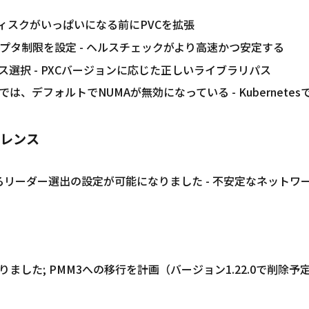
ディスクがいっぱいになる前にPVCを拡張
クリプタ制限を設定 - ヘルスチェックがより高速かつ安定する
cパス選択 - PXCバージョンに応じた正しいライブラリパス
ー8.4では、デフォルトでNUMAが無効になっている - Kuberne
レンス
entにおけるリーダー選出の設定が可能になりました - 不安定なネッ
なりました; PMM3への移行を計画（バージョン1.22.0で削除予