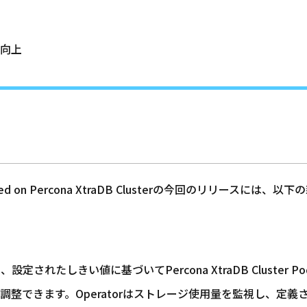
の向上
SQL based on Percona XtraDB Clusterの今回のリリ
設定されたしきい値に基づいてPercona XtraDB Cluster PodのP
的に調整できます。Operatorはストレージ使用量を監視し、