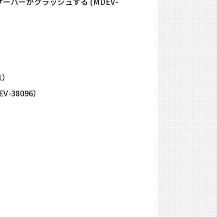
でサーバーがクラッシュする (MDEV-
1）
V-38096）