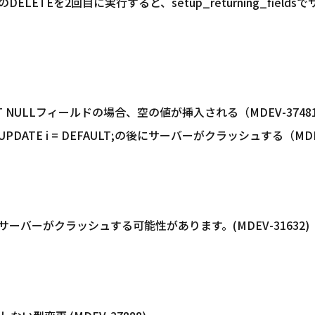
ETEを2回目に実行すると、setup_returning_fields
OT NULLフィールドの場合、空の値が挿入される（MDEV-3748
 KEY UPDATE i = DEFAULT;の後にサーバーがクラッシュする（MDE
ーバーがクラッシュする可能性があります。(MDEV-31632)