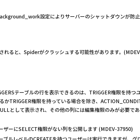
se_background_work設定によりサーバーのシャットダウンが防止さ
ると、Spiderがクラッシュする可能性があります。(MDEV-3
A.TRIGGERSテーブルの行を表示できるのは、TRIGGER権限
RIGGER権限を持っている場合を除き、ACTION_CONDITIO
がNULLとして表示され、その他の列には編集権限のみが必要である
は、ユーザーにSELECT権限がない列を公開します (MDEV-37950)
、テーブルレベルのCREATEを持つユーザーは実行できますが、グ