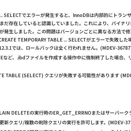
ABLE ... SELECTでエラーが発生すると、InnoDBは内部的
まだ存在していると認識していました。これにより、バイナリ
発生しました。この問題はバージョンごとに異なる方法で修正され
2では、CREATE TEMPORARY TABLE ... SELECTがエラ
3.1では、ロールバックは全く行われません。(MDEV-36787
TABLEなど、.ibdファイルを作成する操作中に強制終了した場
TE TABLE (SELECT) クエリが失敗する可能性があります (MDEV
N DELETEの実行時のER_GET_ERRNOまたはサーバークラッシ
クエリ/複数の削除クエリの実行を許可します。(MDEV-374