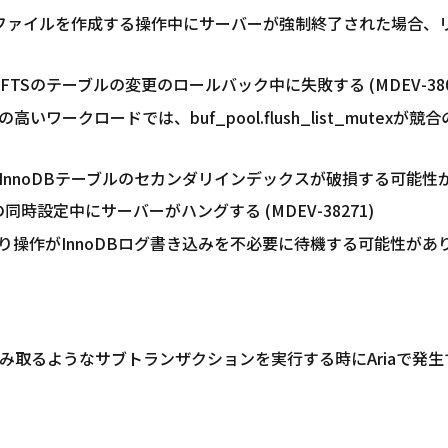
どの.ibdファイルを作成する操作中にサーバーが強制終了された場
ースFTSのテーブルの変更のロールバック中に失敗する (MDEV-380
ワークロードでは、buf_pool.flush_list_mutex
noDBテーブルのセカンダリインデックスが破損する可能性がありま
readsの同時設定中にサーバーがハングする (MDEV-38271)
作がInnoDBログ書き込みを不必要に待機する可能性があります。
読み取るようなサブトランザクションを実行する時にAriaで発