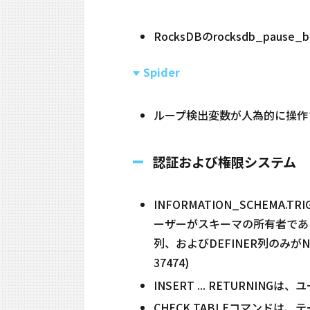
RocksDBのrocksdb_pau
Spider
ループ検出変数が人為的に操作され
認証および権限システム
INFORMATION_SCHEM
ーザーがスキーマの所有者であるかT
列、およびDEFINER列のみ
37474)
INSERT ... RETURNING
CHECK TABLEコマンドは