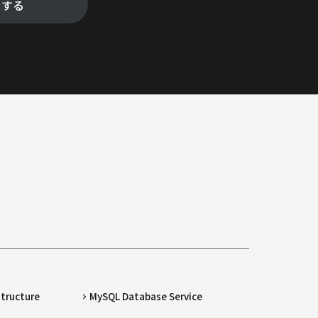
をする
structure
MySQL Database Service