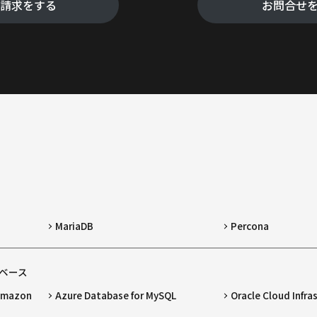
料請求をする
お問合せ
MariaDB
Percona
ベース
 Amazon
Azure Database for MySQL
Oracle Cloud Infra