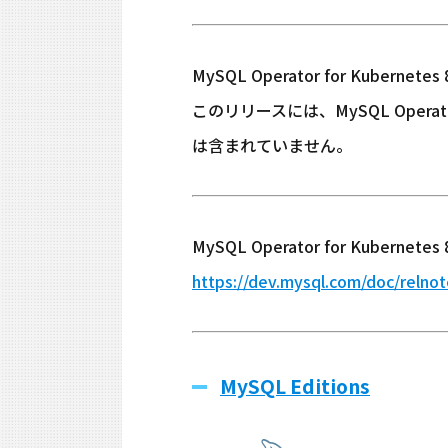
MySQL Operator for Kuberne
このリリースには、MySQL Opera
は含まれていません。
MySQL Operator for Kubern
https://dev.mysql.com/doc/relnot
MySQL Editions