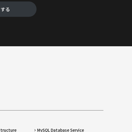
をする
structure
MySQL Database Service