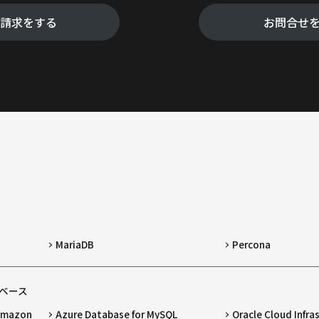
料請求をする
お問合せ
MariaDB
Percona
ベース
 Amazon
Azure Database for MySQL
Oracle Cloud Infra