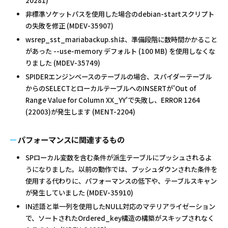
20281)
非標準ソケットパスを使用した場合のdebian-startスクリプト
の失敗を修正 (MDEV-35907)
wsrep_sst_mariabackup.shは、準備段階に数時間かかること
があった --use-memory デフォルト (100 MB) を使用しなくな
りました (MDEV-35749)
SPIDERエンジンベースのテーブルの場合、スパイダーテーブル
からのSELECTとローカルテーブルへのINSERTが'Out of
Range Value for Column XX_YY'で失敗し、ERROR 1264
(22003)が発生します (MENT-2204)
パフォーマンスに関連するもの
SPローカル変数を含む条件が派生テーブルにプッシュされるよ
うになりました。以前の動作では、プッシュダウンされた条件を
使用する代わりに、パフォーマンスの低下や、テーブルスキャン
が発生していました (MDEV-35910)
IN述語と単一列を使用したNULL対応のマテリアライゼーション
で、ソートされたOrdered_key構造の構築がスキップされなく