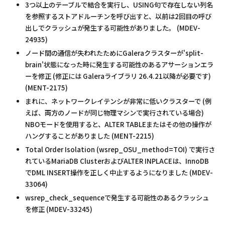
3つ以上のテーブルで結合を実行し、USING句で存在しない列名
を参照するストアドルーチンを呼び出すと、以前は2回目の呼び
出しでクラッシュが発生する可能性がありました。 (MDEV-
24935)
ノード間の通信が失われたためにGaleraクラスターが'split-
brain'状態になった時に発生する可能性のあるアサーションエラ
ーを修正 (修正には Galeraライブラリ 26.4.21以降が必要です)
(MENT-2175)
まれに、ネットワークレイテンシが非常に低いクラスターで (例
えば、両方のノードが同じ物理マシンで実行されている場合)
NBOモードを使用すると、ALTER TABLEまたはその他の操作が
ハングすることがありました (MENT-2215)
Total Order Isolation (wsrep_OSU_method=TOI) で実行さ
れているMariaDB ClusterおよびALTER INPLACEは、InnoDB
でDML INSERT操作を正しく中止するようになりました (MDEV-
33064)
wsrep_check_sequenceで発生する可能性のあるクラッシュ
を修正 (MDEV-33245)