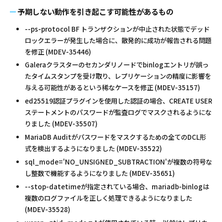
予期しない動作を引き起こす可能性があるもの
--ps-protocol BF トランザクションが中止された状態でデッド
ロックエラーが発生した場合に、散発的に成功が報告される問題
を修正 (MDEV-35446)
Galeraクラスターのセカンダリノードでbinlogエントリが誤っ
たタイムスタンプを受け取り、レプリケーションの精度に影響を
与える可能性があるという稀なケースを修正 (MDEV-35157)
ed25519認証プラグインを使用した認証の場合、CREATE USER
ステートメントのパスワードが監査ログでマスクされるようにな
りました (MDEV-35507)
MariaDB Auditがパスワードをマスクするための全てのDCL形
式を検出するようになりました (MDEV-35522)
sql_mode='NO_UNSIGNED_SUBTRACTION'が複数の符号な
し整数で機能するようになりました (MDEV-35651)
--stop-datetimeが指定されている場合、mariadb-binlogは
複数のログファイルを正しく処理できるようになりました
(MDEV-35528)