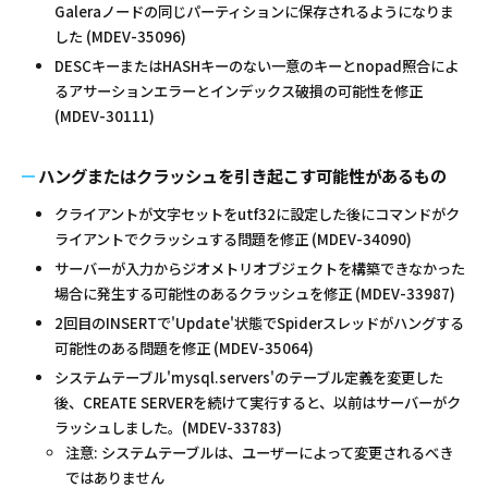
Galeraノードの同じパーティションに保存されるようになりま
した (MDEV-35096)
DESCキーまたはHASHキーのない一意のキーとnopad照合によ
るアサーションエラーとインデックス破損の可能性を修正
(MDEV-30111)
ハングまたはクラッシュを引き起こす可能性があるもの
クライアントが文字セットをutf32に設定した後にコマンドがク
ライアントでクラッシュする問題を修正 (MDEV-34090)
サーバーが入力からジオメトリオブジェクトを構築できなかった
場合に発生する可能性のあるクラッシュを修正 (MDEV-33987)
2回目のINSERTで'Update'状態でSpiderスレッドがハングする
可能性のある問題を修正 (MDEV-35064)
システムテーブル'mysql.servers'のテーブル定義を変更した
後、CREATE SERVERを続けて実行すると、以前はサーバーがク
ラッシュしました。(MDEV-33783)
注意: システムテーブルは、ユーザーによって変更されるべき
ではありません