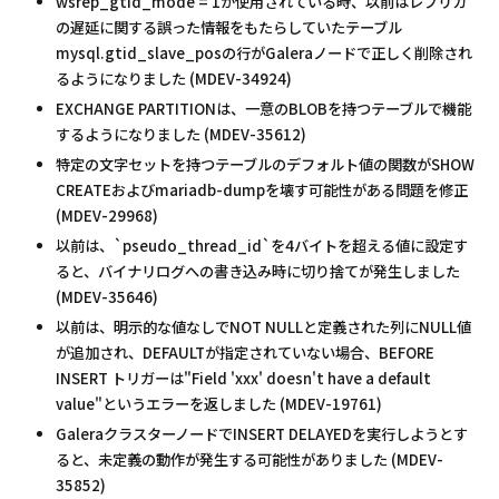
wsrep_gtid_mode = 1が使用されている時、以前はレプリカ
の遅延に関する誤った情報をもたらしていたテーブル
mysql.gtid_slave_posの行がGaleraノードで正しく削除され
るようになりました (MDEV-34924)
EXCHANGE PARTITIONは、一意のBLOBを持つテーブルで機能
するようになりました (MDEV-35612)
特定の文字セットを持つテーブルのデフォルト値の関数がSHOW
CREATEおよびmariadb-dumpを壊す可能性がある問題を修正
(MDEV-29968)
以前は、`pseudo_thread_id`を4バイトを超える値に設定す
ると、バイナリログへの書き込み時に切り捨てが発生しました
(MDEV-35646)
以前は、明示的な値なしでNOT NULLと定義された列にNULL値
が追加され、DEFAULTが指定されていない場合、BEFORE
INSERT トリガーは"Field 'xxx' doesn't have a default
value"というエラーを返しました (MDEV-19761)
GaleraクラスターノードでINSERT DELAYEDを実行しようとす
ると、未定義の動作が発生する可能性がありました (MDEV-
35852)