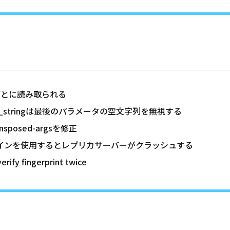
続ごとに読み取られる
ection_stringは最後のパラメータの空文字列を無視する
transposed-argsを修正
19プラグインを使用するとレプリカサーバーがクラッシュする
rify fingerprint twice