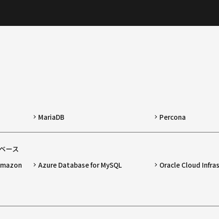
MariaDB
Percona
ベース
 Amazon
Azure Database for MySQL
Oracle Cloud Infra