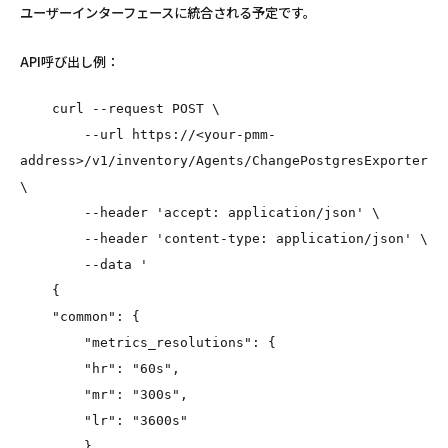
ユーザーインターフェースに統合される予定です。
API呼び出し例：
curl
--request
POST
\
--url
https://<your-pmm-
address>/v1/inventory/Agents/ChangePostgresExporter
\
--header
'accept: application/json'
\
--header
'content-type: application/json'
\
--data
'
    {
    "common": {
        "metrics_resolutions": {
        "hr": "60s",
        "mr": "300s",
        "lr": "3600s"
        }