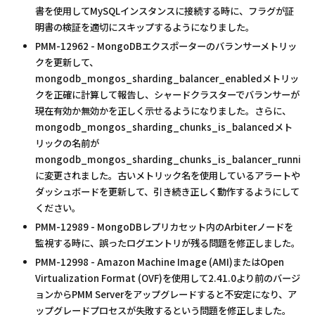
書を使用してMySQLインスタンスに接続する時に、フラグが証
明書の検証を適切にスキップするようになりました。
PMM-12962 - MongoDBエクスポーターのバランサーメトリッ
クを更新して、
mongodb_mongos_sharding_balancer_enabledメトリッ
クを正確に計算して報告し、シャードクラスターでバランサーが
現在有効か無効かを正しく示せるようになりました。さらに、
mongodb_mongos_sharding_chunks_is_balancedメト
リックの名前が
mongodb_mongos_sharding_chunks_is_balancer_running
に変更されました。古いメトリック名を使用しているアラートや
ダッシュボードを更新して、引き続き正しく動作するようにして
ください。
PMM-12989 - MongoDBレプリカセット内のArbiterノードを
監視する時に、誤ったログエントリが残る問題を修正しました。
PMM-12998 - Amazon Machine Image (AMI)またはOpen
Virtualization Format (OVF)を使用して2.41.0より前のバージ
ョンからPMM Serverをアップグレードすると不安定になり、ア
ップグレードプロセスが失敗するという問題を修正しました。