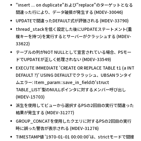
"insert ... on duplicate"および"replace"のターゲットとなる
間違った行により、データ破損が発生する (MDEV-30046)
UPDATEで間違ったDEFAULT式が評価される (MDEV-33790)
thread_stackを低く設定した後にUPDATEステートメント(重
複キーを持つ)を実行するとサーバーがクラッシュする (MDEV-
33622)
テーブルの列がNOT NULLとして宣言されている場合、PSモー
ドでUPDATEが正しく処理されない (MDEV-33549)
EXECUTE IMMEDIATE 'CREATE OR REPLACE TABLE t1 (a INT
DEFAULT ?)' USING DEFAULTでクラッシュ、UBSANランタイ
ムエラー: Item_param::save_in_fieldの'struct
TABLE_LIST'型のNULLポインタに対するメンバー呼び出し
(MDEV-15703)
派生を使用してビューから選択するPSの2回目の実行で間違った
結果が発生する (MDEV-31277)
GROUP_CONCATを使用したクエリに対するPSの2回目の実行
時に誤った警告が表示される (MDEV-31276)
TIMESTAMP値 '1970-01-01 00:00:00'は、strictモードで間接