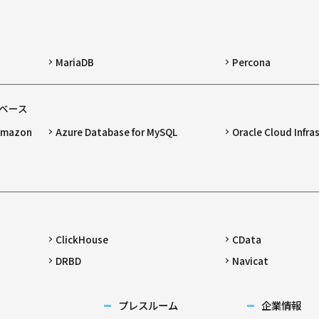
MariaDB
Percona
ベース
 Amazon
Azure Database for MySQL
Oracle Cloud Infra
ClickHouse
CData
DRBD
Navicat
プレスルーム
企業情報