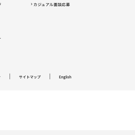
ジ
カジュアル面談応募
ー
針
サイトマップ
English