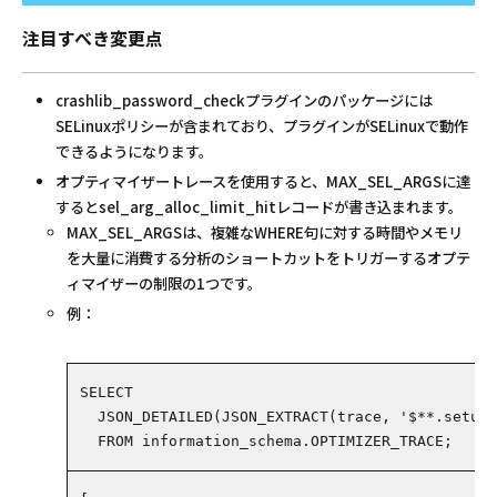
注目すべき変更点
crashlib_password_checkプラグインのパッケージには
SELinuxポリシーが含まれており、プラグインがSELinuxで動作
できるようになります。
オプティマイザートレースを使用すると、MAX_SEL_ARGSに達
するとsel_arg_alloc_limit_hitレコードが書き込まれます。
MAX_SEL_ARGSは、複雑なWHERE句に対する時間やメモリ
を大量に消費する分析のショートカットをトリガーするオプテ
ィマイザーの制限の1つです。
例：
SELECT
JSON_DETAILED
(
JSON_EXTRACT
(
trace
,
'$**.setup_
FROM
information_schema
.
OPTIMIZER_TRACE
;