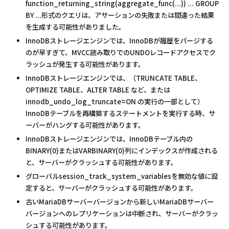
function_returning_string(aggregate_func(...)) ... GROUP
BY ...形式のクエリは、アサーションの失敗または間違った結果
を生成する可能性がありました。
InnoDBストレージエンジンでは、InnoDBが履歴をパージする
のが早すぎて、MVCC読み取りでのUNDOレコードアクセスでク
ラッシュが発生する可能性があります。
InnoDBストレージエンジンでは、（TRUNCATE TABLE、
OPTIMIZE TABLE、ALTER TABLE など、または
innodb_undo_log_truncate=ON の実行の一部として）
InnoDBテーブルを再構築するステートメントを実行する時、サ
ーバーがハングする可能性があります。
InnoDBストレージエンジンでは、InnoDBテーブル内の
BINARY(0)またはVARBINARY(0)列にインデックスが作成される
と、サーバーがクラッシュする可能性があります。
グローバルsession_track_system_variablesを無効な値に設
定すると、サーバーがクラッシュする可能性があります。
古いMariaDBサーバーバージョンから新しいMariaDBサーバー
バージョンへのレプリケーションは中断され、サーバーがクラッ
シュする可能性があります。