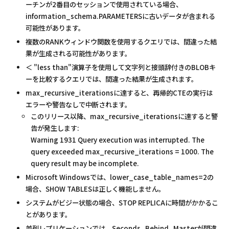
ーチンが2番目のセッションで使用されている場合、
information_schema.PARAMETERSに古いデータが含まれる
可能性があります。
複数のRANKウィンドウ関数を使用するクエリでは、間違った結
果が生成される可能性があります。
＜ "less than"演算子を使用して文字列と接頭辞付きのBLOBキ
ーを比較するクエリでは、間違った結果が生成されます。
max_recursive_iterationsに達すると、再帰的CTEの実行は
エラーや警告なしで中断されます。
このリリース以降、max_recursive_iterationsに達すると警
告が発生します:
Warning 1931 Query execution was interrupted. The
query exceeded max_recursive_iterations = 1000. The
query result may be incomplete.
Microsoft Windowsでは、lower_case_table_names=2の
場合、SHOW TABLESは正しく機能しません。
システムがビジー状態の場合、STOP REPLICAに時間がかかるこ
とがあります。
並列レプリケーションでは、Seconds_Behind_Masterが間違