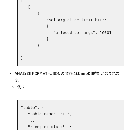
[
   [
       {
           "sel_arg_alloc_limit_hit":
           {
              "alloced_sel_args": 16001
           }
       }
   ]
]
ANALYZE FORMAT=JSONの出力にはInnoDB統計が含まれま
す。
例：
"table": {
   "table_name": "t1",
   ...
   "r_engine_stats": {