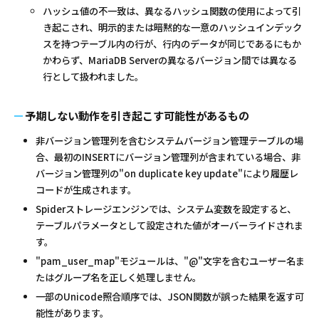
ハッシュ値の不一致は、異なるハッシュ関数の使用によって引
き起こされ、明示的または暗黙的な一意のハッシュインデック
スを持つテーブル内の行が、行内のデータが同じであるにもか
かわらず、MariaDB Serverの異なるバージョン間では異なる
行として扱われました。
予期しない動作を引き起こす可能性があるもの
非バージョン管理列を含むシステムバージョン管理テーブルの場
合、最初のINSERTにバージョン管理列が含まれている場合、非
バージョン管理列の"on duplicate key update"により履歴レ
コードが生成されます。
Spiderストレージエンジンでは、システム変数を設定すると、
テーブルパラメータとして設定された値がオーバーライドされま
す。
"pam_user_map"モジュールは、"@"文字を含むユーザー名ま
たはグループ名を正しく処理しません。
一部のUnicode照合順序では、JSON関数が誤った結果を返す可
能性があります。