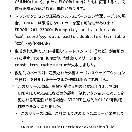
CEILING(time)、または FLOOR(time)とともに使用すると、間
違った結果が返される可能性があります。
トランザクションの正確なシステムバージョン管理テーブルの場
合、UPDATEは予期しないエラーを返す可能性があります:
ERROR 1761 (23000): Foreign key constraint for table
'xxx', record 'yyy' would lead to a duplicate entry in table
'xxx', key 'PRIMARY'
生成された列でフロー制御ステートメント（IF()など）が使用さ
れた場合、Item_func::fix_fieldsでアサーション
const_item_cache == trueが失敗しました。
仮想列のベース列に定義された外部キー（カスケードアクション
を含む）を使用したテーブルの作成は拒否されません。
このリリース以降、影響を受ける列の値がSET NULLやON
UPDATE CASCADEなどの外部キー制約アクションによって変
更される可能性がある場合、STORED生成列とCHECK制約を
作成できなくなりました。
このリリース以降、これにより次のようなエラーが発生しま
す:
ERROR 1901 (HY000): Function or expression 'f_id'