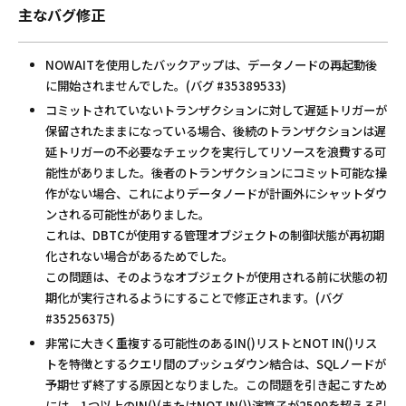
主なバグ修正
NOWAITを使用したバックアップは、データノードの再起動後
に開始されませんでした。(バグ #35389533)
コミットされていないトランザクションに対して遅延トリガーが
保留されたままになっている場合、後続のトランザクションは遅
延トリガーの不必要なチェックを実行してリソースを浪費する可
能性がありました。後者のトランザクションにコミット可能な操
作がない場合、これによりデータノードが計画外にシャットダウ
ンされる可能性がありました。
これは、DBTCが使用する管理オブジェクトの制御状態が再初期
化されない場合があるためでした。
この問題は、そのようなオブジェクトが使用される前に状態の初
期化が実行されるようにすることで修正されます。(バグ
#35256375)
非常に大きく重複する可能性のあるIN()リストとNOT IN()リス
トを特徴とするクエリ間のプッシュダウン結合は、SQLノードが
予期せず終了する原因となりました。この問題を引き起こすため
には、1つ以上のIN()(またはNOT IN())演算子が2500を超える引