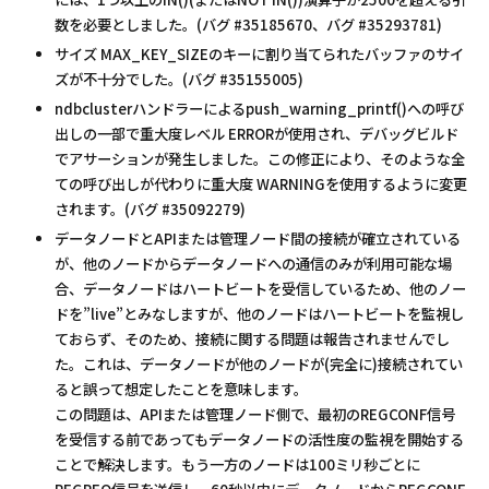
数を必要としました。(バグ #35185670、バグ #35293781)
サイズ MAX_KEY_SIZEのキーに割り当てられたバッファのサイ
ズが不十分でした。(バグ #35155005)
ndbclusterハンドラーによるpush_warning_printf()への呼び
出しの一部で重大度レベル ERRORが使用され、デバッグビルド
でアサーションが発生しました。この修正により、そのような全
ての呼び出しが代わりに重大度 WARNINGを使用するように変更
されます。(バグ #35092279)
データノードとAPIまたは管理ノード間の接続が確立されている
が、他のノードからデータノードへの通信のみが利用可能な場
合、データノードはハートビートを受信しているため、他のノー
ドを”live”とみなしますが、他のノードはハートビートを監視し
ておらず、そのため、接続に関する問題は報告されませんでし
た。これは、データノードが他のノードが(完全に)接続されてい
ると誤って想定したことを意味します。
この問題は、APIまたは管理ノード側で、最初のREGCONF信号
を受信する前であってもデータノードの活性度の監視を開始する
ことで解決します。もう一方のノードは100ミリ秒ごとに