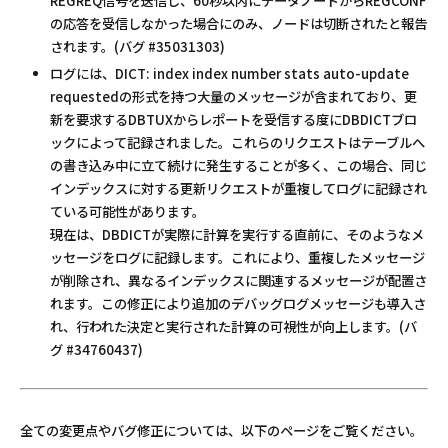
REGREQ信号を送信し、60秒以内にデータノードからREGCONF
の応答を受信しなかった場合にのみ、ノードは切断されたと報告
されます。(バグ #35031303)
ログには、DICT: index index number stats auto-update
requestedの形式を持つ大量のメッセージが含まれており、更
新を要求するDBTUXからレポートを受信する度にDBDICTブロ
ックによって記録されました。これらのリクエストはテーブルへ
の書き込み中に立て続けに発生することが多く、この場合、同じ
インデックスに対する更新リクエストが重複してログに記録され
ている可能性があります。
現在は、DBDICTが実際に計算を実行する直前に、そのようなメ
ッセージをログに記録します。これにより、重複したメッセージ
が削除され、異なるインデックスに関連するメッセージが配置さ
れます。この修正により追加のデバッグログメッセージも導入さ
れ、行われた決定と実行された計算の可視性が向上します。(バ
グ #34760437)
全ての変更点やバグ修正については、以下のページをご覧ください。