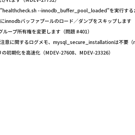
check.sh --innodb_buffer_pool_loaded"を実行
innodbバッファプールのロード／ダンプをスキップします
リのグループ所有権を変更します（問題 #401）
するログメモ、mysql_secure_installationは不要（r
初期化を高速化（MDEV-27608、MDEV-23326）