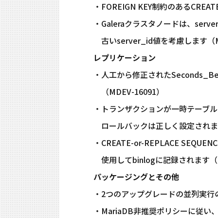
・FOREIGN KEY制約のあるCREA
・Galeraクラスタノードは、server
古いserver_id値を考慮します（MD
レプリケーション
・人工から修正されたSeconds_B
（MDEV-16091）
・トランザクションが一時テーブルを
ロールバックは正しく設定されます（
・CREATE-or-REPLACE S
使用してbinlogに記録されます（MD
パッケージングとその他
・2つのアップグレードの並列実行の禁止（
・MariaDB非推奨ポリシーに従い、これは