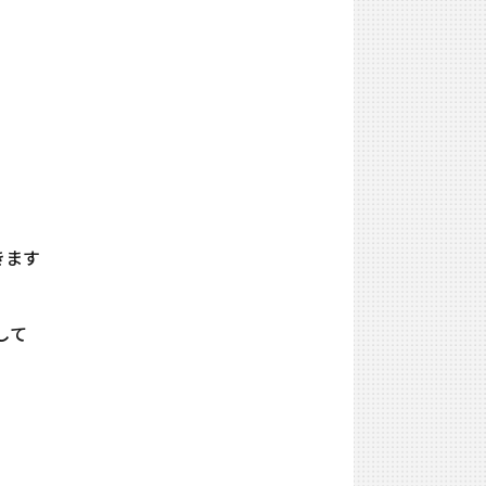
きます
用して