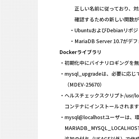
正しい名前に従っており、対応
確認するための新しい関数が追
・UbuntuおよびDebianリ
・MariaDB Server 10.
Dockerライブラリ
・初期化中にバイナリロギングを無効
・mysql_upgradeは、必要に応
（MDEV-25670）
・ヘルスチェックスクリプト/usr/loc
コンテナにインストールされます（M
・mysql@localhostユーザーは、
MARIADB_MYSQL_LOCALH
追加の付与（USAGE以外）で作成さ