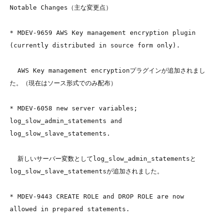
Notable Changes（主な変更点）
* MDEV-9659 AWS Key management encryption plugin 
(currently distributed in source form only). 

  AWS Key management encryptionプラグインが追加されまし
た。（現在はソース形式でのみ配布）

* MDEV-6058 new server variables; 
log_slow_admin_statements and 
log_slow_slave_statements. 

  新しいサーバー変数としてlog_slow_admin_statementsと
log_slow_slave_statementsが追加されました。

* MDEV-9443 CREATE ROLE and DROP ROLE are now 
allowed in prepared statements. 
