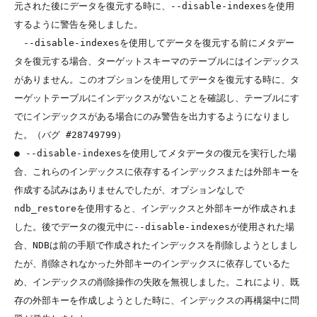
元された後にデータを復元する時に、--disable-indexesを使用
するように警告を発しました。

　--disable-indexesを使用してデータを復元する前にメタデー
タを復元する場合、ターゲットスキーマのテーブルにはインデックス
がありません。このオプションを使用してデータを復元する時に、タ
ーゲットテーブルにインデックスがないことを確認し、テーブルにす
でにインデックスがある場合にのみ警告を出力するようになりまし
た。（バグ #28749799）

● --disable-indexesを使用してメタデータの復元を実行した場
合、これらのインデックスに依存するインデックスまたは外部キーを
作成する試みはありませんでしたが、オプションなしで
ndb_restoreを使用すると、インデックスと外部キーが作成されま
した。後でデータの復元中に--disable-indexesが使用された場
合、NDBは前の手順で作成されたインデックスを削除しようとしまし
たが、削除されなかった外部キーのインデックスに依存しているた
め、インデックスの削除操作の失敗を無視しました。これにより、既
存の外部キーを作成しようとした時に、インデックスの再構築中に問