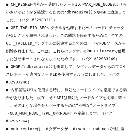
● CM_REGREF信号から受信したノードIDがMAX_NDB_NODESよりも
小さいかどうかを確認するためのndbrequire()をQMGRに追加しま
した。（バグ #32983311）

● GET_TABLEID_REQシグナルを処理するためのコードにチェック
がないことが報告されました。この問題を修正するために、全ての
GET_TABLEID_*シグナルに関連する全てのコードがNDBソースから
削除されました。これは、これらのシグナルがNDB Clusterで使用
またはサポートされなくなったためです。（バグ #32983249）

● QMGRにndbrequire()を追加して、シグナルデータからのプロセ
スレポートが適切なノードIDを使用するようにしました。（バグ 
#32983240）

● 内部管理APIを使用する時に、無効なノードタイプを指定できる場
合がありました。現在、そのAPIは無効なノードタイプを明確に禁止
し、そのような場合をカバーするために“不明な”ノードタイプ
（NDB_MGM_NODE_TYPE_UNKNOWN）を定義します。（バグ 
#32957364）

● ndb_restoreは、メタデータが--disable-indexesで既に復