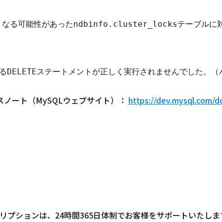
る可能性があったndbinfo.cluster_locksテーブ


23リリースノート（MySQLウェブサイト）：
https://dev.mysql.com/d
クリプションは、24時間365日体制でお客様をサポートいたし