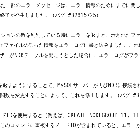
出力された一部のエラーメッセージは、エラー情報のためにすでに
が発生しました。（バグ #32815725）

ティションの数を判別している時にエラーを返すと、示されたフ
e.frmファイルの誤った情報をエラーログに書き込みました。これ
ーザーがNDBテーブルを開こうとした場合に、エラーログがフ
を返すようにすることで、MySQLサーバーが再びNDBに接続
数を変更することによって、これを修正します。（バグ #3271
複ノードIDを使用すると（例えば、CREATE NODEGROUP 1
このコマンドに重複するノードIDが含まれていると、エラー