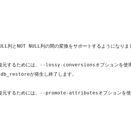
にNULL列とNOT NULL列の間の変換をサポートするようになりま
復元するためには、--lossy-conversionsオプションを使
b_restoreが発生し終了します。

復元するためには、--promote-attributesオプションを