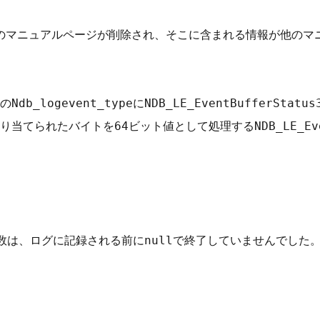
monのマニュアルページが削除され、そこに含まれる情報が他の
APIのNdb_logevent_typeにNDB_LE_EventBuffer
てられたバイトを64ビット値として処理するNDB_LE_Event
バー変数は、ログに記録される前にnullで終了していませんでした。（