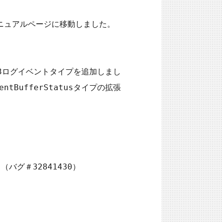
マニュアルページに移動しました。
Status3ログイベントタイプを追加しまし
BufferStatusタイプの拡張
バグ＃32841430）
