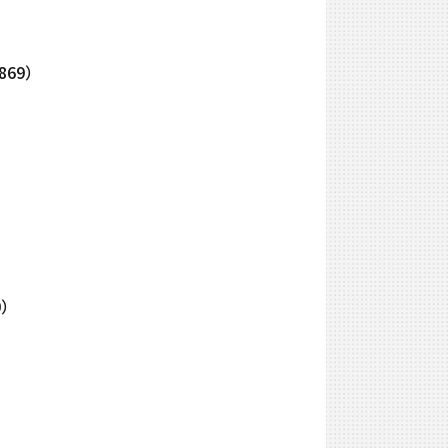
69）
0）