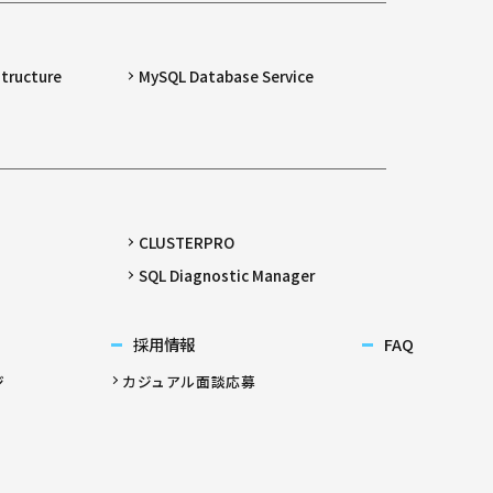
structure
MySQL Database Service
CLUSTERPRO
SQL Diagnostic Manager
採用情報
FAQ
ジ
カジュアル面談応募