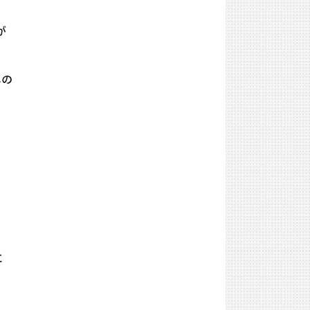
が
しの
に