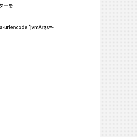
スターを
ta-urlencode 'jvmArgs=-