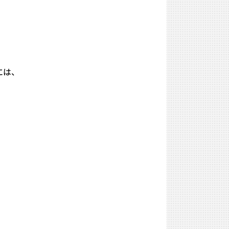
スには、
。