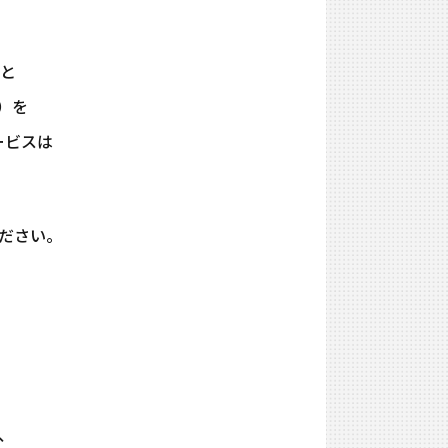
ンと
）を
ービスは
。
ください。
、