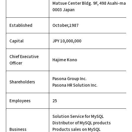
Matsue Center Bldg. 9F, 498 Asahi-machi
0003 Japan
Established
October,1987
Capital
JPY 10,000,000
Chief Executive
Hajime Kono
Officer
Pasona Group Inc.
Shareholders
Pasona HR Solution Inc.
Employees
25
Solution Service for MySQL
Distributor of MySQL products
Business
Products sales on MySQL