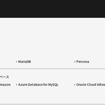
MariaDB
Percona
ベース
 Amazon
Azure Database for MySQL
Oracle Cloud Infra