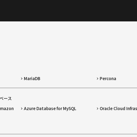
MariaDB
Percona
ベース
 Amazon
Azure Database for MySQL
Oracle Cloud Infra