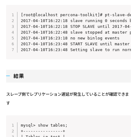
[root@localhost percona-toolkit]# pt-slave-dela
2017-04-10T16:22:18 slave running 0 seconds beh
2017-04-10T16:22:18 STOP SLAVE until 2017-04-10
2017-04-10T16:22:48 slave stopped at master pos
2017-04-10T16:23:18 no new binlog events

2017-04-10T16:23:48 START SLAVE until master 20
結果
スレーブ側でレプリケーション遅延が発生していることが確認できま
す
mysql> show tables;

+----------------+

| Tables_in_test |
