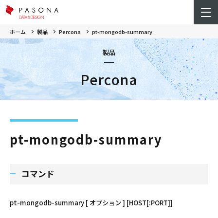
ホーム
製品
Percona
pt-mongodb-summary
製品
Percona
pt-mongodb-summary
コマンド
pt-mongodb-summary [ オプション ] [HOST[:PORT]]