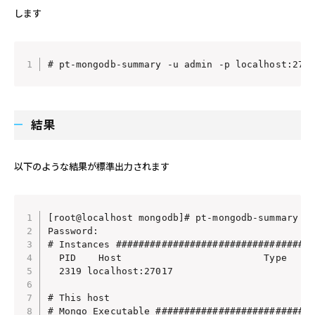
します
# pt-mongodb-summary -u admin -p localhost:270
結果
以下のような結果が標準出力されます
[root@localhost mongodb]# pt-mongodb-summary -u
Password:

# Instances ###################################
  PID    Host                         Type     
  2319 localhost:27017                         
# This host

# Mongo Executable ############################