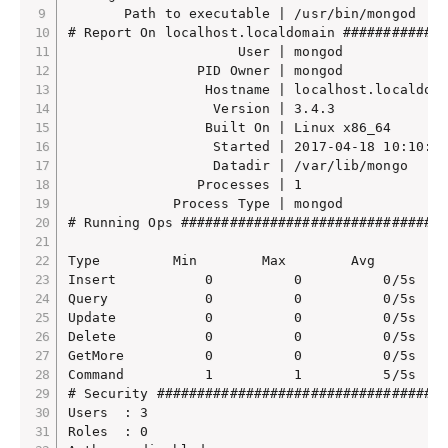
       Path to executable | /usr/bin/mongod

# Report On localhost.localdomain #############
                     User | mongod

                PID Owner | mongod

                 Hostname | localhost.localdoma
                  Version | 3.4.3

                 Built On | Linux x86_64

                  Started | 2017-04-18 10:10:23
                  Datadir | /var/lib/mongo

                Processes | 1

             Process Type | mongod

# Running Ops #################################
Type         Min        Max        Avg

Insert           0          0          0/5s

Query            0          0          0/5s

Update           0          0          0/5s

Delete           0          0          0/5s

GetMore          0          0          0/5s

Command          1          1          5/5s

# Security ####################################
Users  : 3

Roles  : 0
