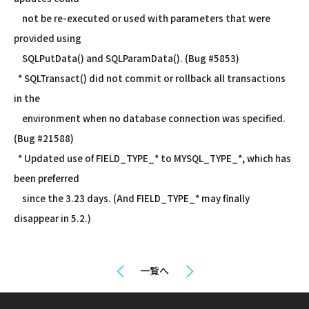
not be re-executed or used with parameters that were
provided using
SQLPutData() and SQLParamData(). (Bug #5853)
* SQLTransact() did not commit or rollback all transactions
in the
environment when no database connection was specified.
(Bug #21588)
* Updated use of FIELD_TYPE_* to MYSQL_TYPE_*, which has
been preferred
since the 3.23 days. (And FIELD_TYPE_* may finally
disappear in 5.2.)
一覧へ