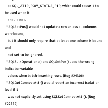
as SQL_ATTR_ROW_STATUS_PTR, which could cause it to
be used when it
should not.
* SQLSetPos() would not update a row unless all columns
were bound,
but it should only require that at least one column is bound
and
not set to be ignored.
* SQLBulkOperations() and SQLSetPos() used the wrong
indicator variable
values when batch-inserting rows. (Bug #24306)
* SQLGetConnectAttr() would report an incorrect isolation
level if it
was not explicitly set using SQLSetConnectAttr(). (Bug
#27589)