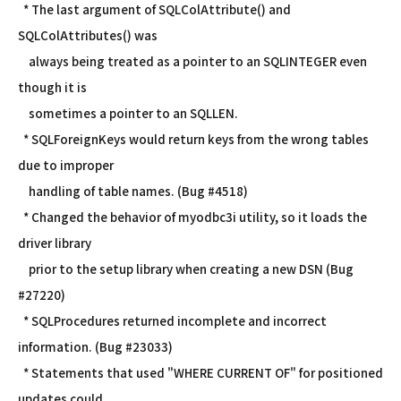
* The last argument of SQLColAttribute() and
SQLColAttributes() was
always being treated as a pointer to an SQLINTEGER even
though it is
sometimes a pointer to an SQLLEN.
* SQLForeignKeys would return keys from the wrong tables
due to improper
handling of table names. (Bug #4518)
* Changed the behavior of myodbc3i utility, so it loads the
driver library
prior to the setup library when creating a new DSN (Bug
#27220)
* SQLProcedures returned incomplete and incorrect
information. (Bug #23033)
* Statements that used "WHERE CURRENT OF" for positioned
updates could