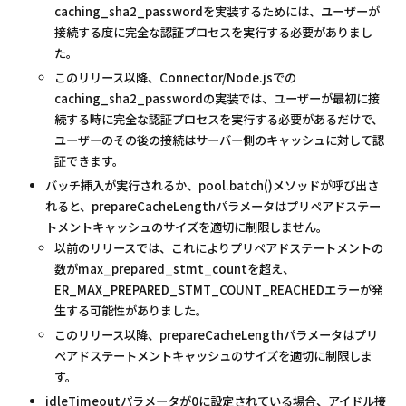
caching_sha2_passwordを実装するためには、ユーザーが
接続する度に完全な認証プロセスを実行する必要がありまし
た。
このリリース以降、Connector/Node.jsでの
caching_sha2_passwordの実装では、ユーザーが最初に接
続する時に完全な認証プロセスを実行する必要があるだけで、
ユーザーのその後の接続はサーバー側のキャッシュに対して認
証できます。
バッチ挿入が実行されるか、pool.batch()メソッドが呼び出さ
れると、prepareCacheLengthパラメータはプリペアドステー
トメントキャッシュのサイズを適切に制限しません。
以前のリリースでは、これによりプリペアドステートメントの
数がmax_prepared_stmt_countを超え、
ER_MAX_PREPARED_STMT_COUNT_REACHEDエラーが発
生する可能性がありました。
このリリース以降、prepareCacheLengthパラメータはプリ
ペアドステートメントキャッシュのサイズを適切に制限しま
す。
idleTimeoutパラメータが0に設定されている場合、アイドル接