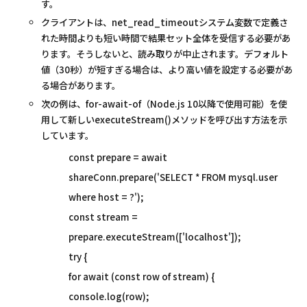
す。
クライアントは、net_read_timeoutシステム変数で定義さ
れた時間よりも短い時間で結果セット全体を受信する必要があ
ります。そうしないと、読み取りが中止されます。デフォルト
値（30秒）が短すぎる場合は、より高い値を設定する必要があ
る場合があります。
次の例は、for-await-of（Node.js 10以降で使用可能）を使
用して新しいexecuteStream()メソッドを呼び出す方法を示
しています。
const prepare = await
shareConn.prepare('SELECT * FROM mysql.user
where host = ?');
const stream =
prepare.executeStream(['localhost']);
try {
for await (const row of stream) {
console.log(row);