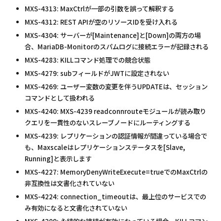
MXS-4313: MaxCtrlが一部の引数を誤って解釈する
MXS-4312: REST APIが空のリソースIDを受け入れる
MXS-4304: サーバーが[Maintenance]と[Down]の両方の場
合、MariaDB-Monitorのスパムログに接続エラーが記録される
MXS-4283: KILLコマンド処理での競合状態
MXS-4279: subフィールドがJWTに設定されない
MXS-4269: ユーザー変数の変更を伴うUPDATEは、セッション
コマンドとして扱われる
MXS-4240: MXS-4239 readconnrouteモジュールが読み取り
クエリを一貫性のないスレーブノードにルーティングする
MXS-4239: レプリケーションの認証情報が間違っている場合で
も、Maxscaleはレプリケーションステータスを[Slave,
Running]と表示します
MXS-4227: MemoryDenyWriteExecute=trueでのMaxCtrlの
非互換性は文書化されていない
MXS-4224: connection_timeoutは、最上位のサービスでの
み有効になると文書化されていない