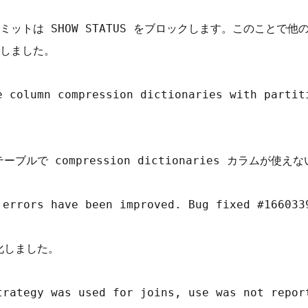
ットは SHOW STATUS をブロックします。このことで
しました。

e column compression dictionaries with partiti
ーブルで compression dictionaries カラムが使
 errors have been improved. Bug fixed #1660339
化しました。

trategy was used for joins, use was not report