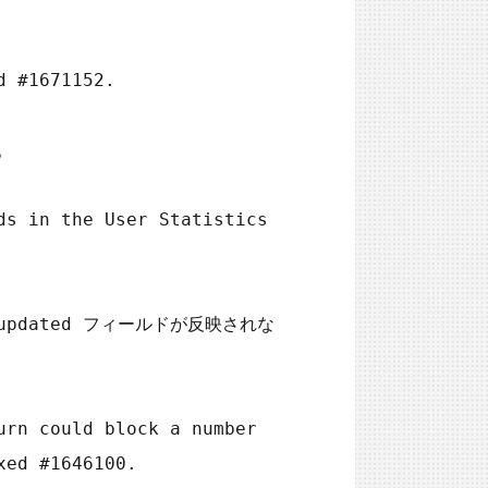
 #1671152.



s in the User Statistics 
_updated フィールドが反映されな
rn could block a number 
ed #1646100.
