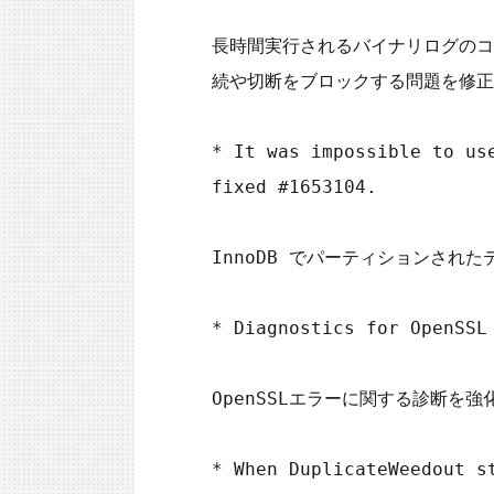
長時間実行されるバイナリログのコミ
続や切断をブロックする問題を修正
* It was impossible to us
fixed #1653104.

InnoDB でパーティションされたテ
* Diagnostics for OpenSSL
OpenSSLエラーに関する診断を強
* When DuplicateWeedout s