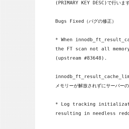
(PRIMARY KEY DESC)
Bugs Fixed（バグの修正）

* When innodb_ft_result_c
the FT scan not all memor
(upstream #83648).

innodb_ft_result_cac
メモリーが解放されずにサーバーの
* Log tracking initializa
resulting in needless red