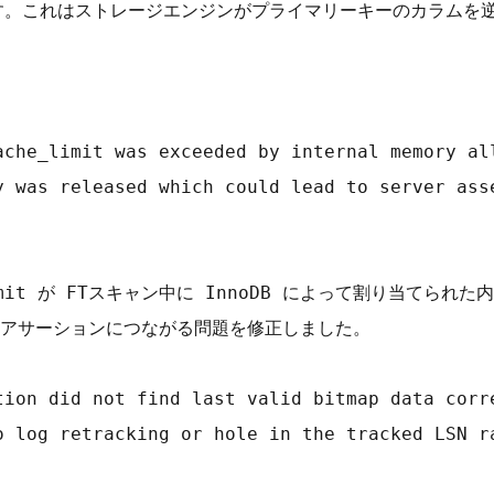
で行います。これはストレージエンジンがプライマリーキーのカラム
ache_limit was exceeded by internal memory all
y was released which could lead to server asse
he_limit が FTスキャン中に InnoDB によって割り当
アサーションにつながる問題を修正しました。

tion did not find last valid bitmap data corre
o log retracking or hole in the tracked LSN ra