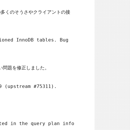
他の多くのそうさやクライアントの接
oned InnoDB tables. Bug 
えない問題を修正しました。

 (upstream #75311).

ed in the query plan info 