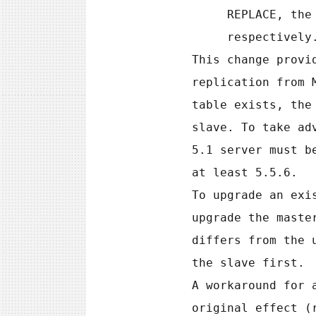
             REPLACE, the INSERT becomes INSERT IGNORE or REPLACE,

             respectively.)

        This change provides forward compatibility for statement-based

        replication from MySQL 5.1 to 5.5 because when the destination

        table exists, the rows will be inserted on both the master and

        slave. To take advantage of this compatibility measure, the

        5.1 server must be at least 5.1.51 and the 5.5 server must be

        at least 5.5.6.

        To upgrade an existing 5.1-to-5.5 replication scenario,

        upgrade the master first to 5.1.51 or higher. Note that this

        differs from the usual replication upgrade advice of upgrading

        the slave first.

        A workaround for applications that wish to achieve the

        original effect (rows inserted regardless of whether the
