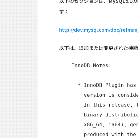
以下のセクションは、MySQL5.
す：
http://dev.mysql.com/doc/refman
以下は、追加または変更された機能
    InnoDB Notes:

      * InnoDB Plugin has been upgraded to version 1.0.12. This

        version is considered of General Availability (GA) quality.

        In this release, the InnoDB Plugin is included in source and

        binary distributions, except RHEL3, RHEL4, SuSE 9 (x86,

        x86_64, ia64), generic Linux RPM packages, and any builds

        produced with the icc compiler. It also does not work for
