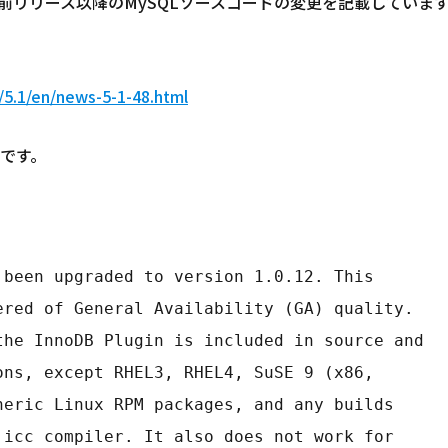
1の前リリース以降のMySQLソースコードの変更を記載してい
/5.1/en/news-5-1-48.html
です。