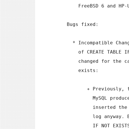
        FreeBSD 6 and HP-UX or for Linux on generic ia64.

    Bugs fixed:

      * Incompatible Change: Replication: As of MySQL 5.5.6, handling

        of CREATE TABLE IF NOT EXISTS ... SELECT statements has been

        changed for the case that the destination table already

        exists:

           + Previously, for CREATE TABLE IF NOT EXISTS ... SELECT,

             MySQL produced a warning that the table exists, but

             inserted the rows and wrote the statement to the binary

             log anyway. By contrast, CREATE TABLE ... SELECT (without

             IF NOT EXISTS) failed with an error, but MySQL inserted
