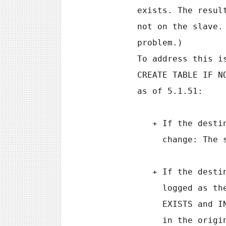
        exists. The result is that rows are inserted on the master but

        not on the slave. (Row-based replication does not have this

        problem.)

        To address this issue, statement-based binary logging for

        CREATE TABLE IF NOT EXISTS ... SELECT is changed in MySQL 5.1

        as of 5.1.51:

           + If the destination table does not exist, there is no

             change: The statement is logged as is.

           + If the destination table does exist, the statement is

             logged as the equivalent pair of CREATE TABLE IF NOT

             EXISTS and INSERT ... SELECT statements. (If the SELECT

             in the original statement is preceded by IGNORE or
