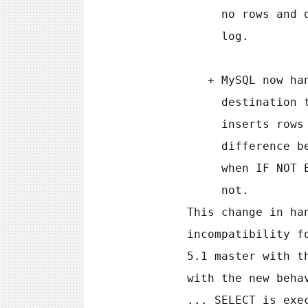
             no rows and did not write the statement to the binary

             log.

           + MySQL now handles both statements the same way when the

             destination table exists, in that neither statement

             inserts rows or is written to the binary log. The

             difference between them is that MySQL produces a warning

             when IF NOT EXISTS is present and an error when it is

             not.

        This change in handling of IF NOT EXISTS results in an

        incompatibility for statement-based replication from a MySQL

        5.1 master with the original behavior and a MySQL 5.5 slave

        with the new behavior. Suppose that CREATE TABLE IF NOT EXISTS

        ... SELECT is executed on the master and the destination table
