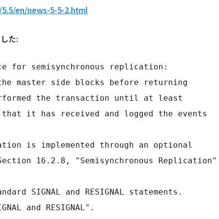
/5.5/en/news-5-5-2.html
した:
ce for semisynchronous replication:
n the master side blocks before returning
performed the transaction until at least
es that it has received and logged the events
ication is implemented through an optional
e Section 16.2.8, "Semisynchronous Replication"
tandard SIGNAL and RESIGNAL statements.
SIGNAL and RESIGNAL".