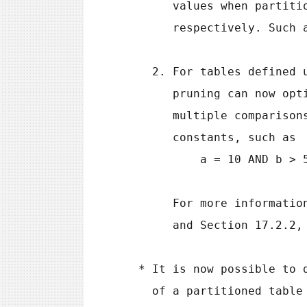
      values when par
      respectively. S
   2. For tables define
      pruning can now
      multiple compar
      constants, such as
          a = 10 A
      For more inform
      and Section 17.2
 * It is now possible to
   of a partitioned tab