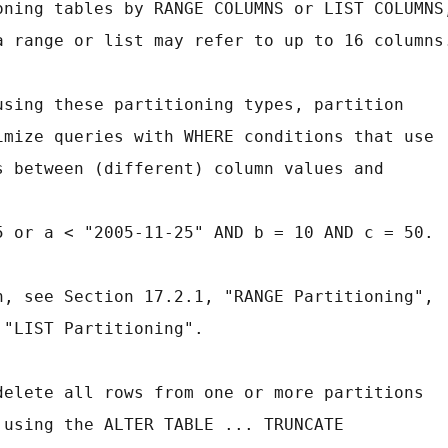
titioning tables by RANGE COLUMNS or LIST COLUMNS
uch a range or list may refer to up to 16 columns
d using these partitioning types, partition
 optimize queries with WHERE conditions that use
isons between (different) column values and
ND b > 5 or a < "2005-11-25" AND b = 10 AND c = 50.
ation, see Section 17.2.1, "RANGE Partitioning",
.2, "LIST Partitioning".
 delete all rows from one or more partitions
le using the ALTER TABLE ... TRUNCATE