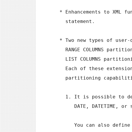
 * Enhancements to XML fu
   statement.
 * Two new types of user-
   RANGE COLUMNS partit
   LIST COLUMNS partiti
   Each of these extens
   partitioning capabilit
   1. It is possible to
      DATE, DATETIME,
      You can also de