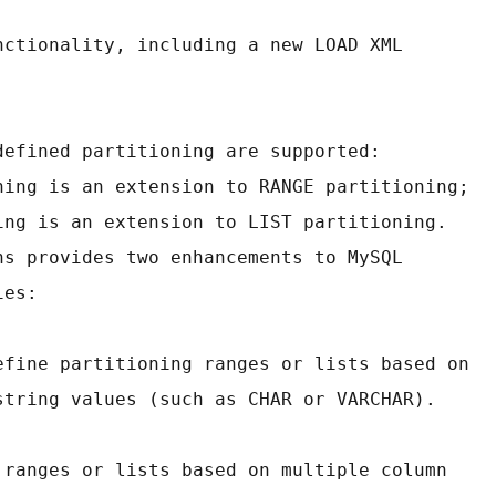
nctionality, including a new LOAD XML
defined partitioning are supported:
ioning is an extension to RANGE partitioning;
oning is an extension to LIST partitioning.
ions provides two enhancements to MySQL
ies:
 define partitioning ranges or lists based on
 or string values (such as CHAR or VARCHAR).
fine ranges or lists based on multiple column