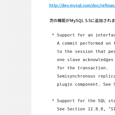
http://dev.mysql.com/doc/refman
次の機能がMySQL 5.5に追加されま
 * Support for an interfa
   A commit performed o
   to the session that 
   one slave acknowledg
   for the transaction.
   Semisynchronous repl
   plugin component. Se
 * Support for the SQL s
   See Section 12.8.8, "